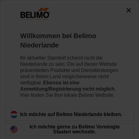
0
0
Home
Klappenantriebe
Willkommen bei Belimo
Antriebe für raue
Niederlande
Umgebungsbedingungen
IP66/67 / NEMA 4X-Antriebe von Belimo eignen sich
Ihr aktueller Standort scheint nicht die
besonders für den Einsatz in Aussenanwendungen und
Niederlande zu sein. Die auf dieser Website
sind gegen UV-Strahlung, Regen und Schnee,
präsentierten Produkte und Dienstleistungen
Schmutz, Staub und Luftfeuchtigkeit geschützt.
sind in Ihrem Land möglicherweise nicht
verfügbar.
Ebenso ist eine
Anmeldung/Registrierung nicht möglich.
Mehr erfahren
Hier finden Sie Ihre lokale Belimo Website.
Angewendete
Ich möchte auf Belimo Niederlande bleiben.
Filter
Ich möchte gerne zu Belimo Vereinigte
x
x
Ohne Notstellfunktion
10 Nm
Staaten wechseln.