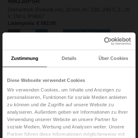
NM230PSR
Drehantrieb (RobustLine), 10 Nm, AC 100...240 V, 2...10
V, 150 s, IP66/67
Listenpreis: € 582,00
In den
Warenkorb
Zur Projektliste hinzufügen
Zustimmung
Details
Über Cookies
Diese Webseite verwendet Cookies
Wir verwenden Cookies, um Inhalte und Anzeigen zu
NM24P
personalisieren, Funktionen für soziale Medien anbieten
Drehantrieb (RobustLine), 10 Nm, AC/DC 24 V, Auf/Zu,
zu können und die Zugriffe auf unsere Website zu
3-Punkt, 150 s, IP66/67
analysieren. Außerdem geben wir Informationen zu Ihrer
Listenpreis: € 465,00
Verwendung unserer Website an unsere Partner für
In den
soziale Medien, Werbung und Analysen weiter. Unsere
Warenkorb
Partner führen diese Informationen möglicherweise mit