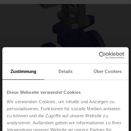
Zustimmung
Details
Über Cookies
Diese Webseite verwendet Cookies
H6040X16-S2/NV24A-
Wir verwenden Cookies, um Inhalte und Anzeigen zu
personalisieren, Funktionen für soziale Medien anbieten
SR-TPC
zu können und die Zugriffe auf unsere Website zu
analysieren. Außerdem geben wir Informationen zu Ihrer
Verwendung unserer Website an unsere Partner für
Hubventil, 2-Weg, DN 40, Flansch, PN 25, ps 2500 kPa,