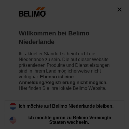
0
0
Home
Regelventile
Hubventile
Willkommen bei Belimo
H6040X16-S2/NV24A-SR-TPC
Niederlande
Ihr aktueller Standort scheint nicht die
Niederlande zu sein. Die auf dieser Website
Mehr erfahren
präsentierten Produkte und Dienstleistungen
sind in Ihrem Land möglicherweise nicht
verfügbar.
Ebenso ist eine
Anmeldung/Registrierung nicht möglich.
Hier finden Sie Ihre lokale Belimo Website.
Zurück zur Produktkategorie
Ich möchte auf Belimo Niederlande bleiben.
Ich möchte gerne zu Belimo Vereinigte
Staaten wechseln.