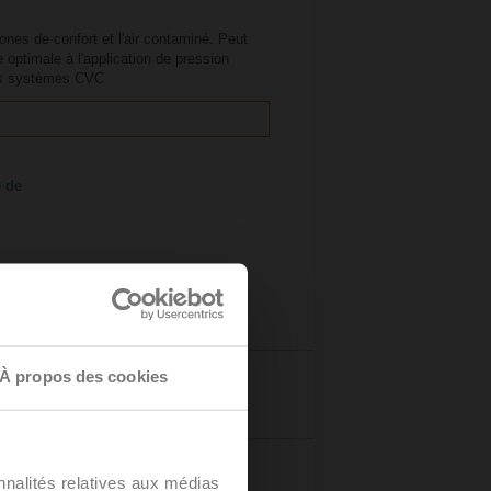
ones de confort et l'air contaminé. Peut
optimale à l'application de pression
les systèmes CVC
e de
À propos des cookies
Détails
nnalités relatives aux médias