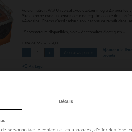
Version retrofit VAV-Universal avec capteur intégré Δp pour les z
être combiné avec un servomoteur de registre adapté de manière 
VAV/gaine. Champ d'application : applications de retrofit dans 
Servomoteurs disponibles, voir « Accessoires électriques »
Liste de prix
€ 619,00
Ajouter à la list
Ajouter au panier
projets
Partager
Détails
Accessoires
ies.
e personnaliser le contenu et les annonces, d'offrir des fonctio