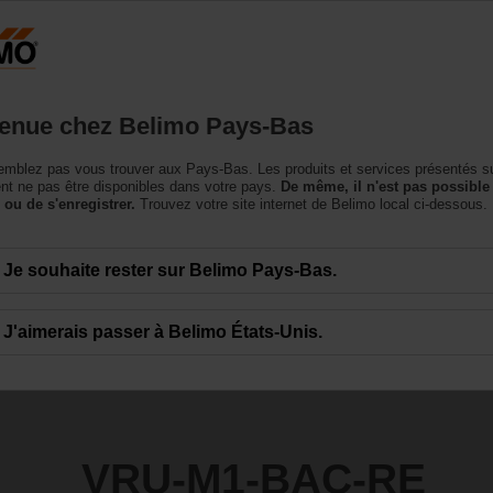
Pays-Bas
NL
roduits
Support
À propos de nous
Conta
enue chez Belimo Pays-Bas
mblez pas vous trouver aux Pays-Bas. Les produits et services présentés su
-RE
t ne pas être disponibles dans votre pays.
De même, il n'est pas possible
 ou de s'enregistrer.
Trouvez votre site internet de Belimo local ci-dessous.
Je souhaite rester sur Belimo Pays-Bas.
J'aimerais passer à Belimo États-Unis.
VRU-M1-BAC-RE