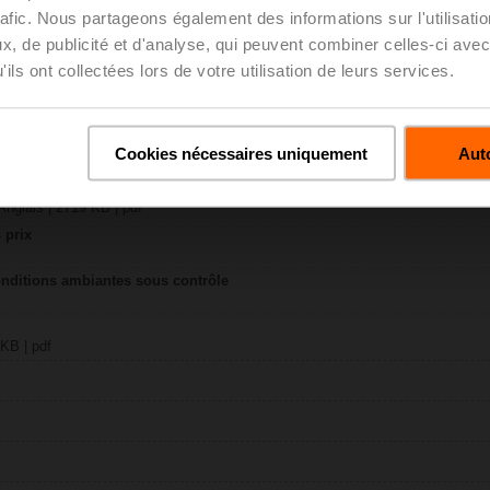
rafic. Nous partageons également des informations sur l'utilisati
, de publicité et d'analyse, qui peuvent combiner celles-ci avec
AC-RE
ils ont collectées lors de votre utilisation de leurs services.
MB | pdf
Universel
| pdf
e et régulation de la pression de Belimo
Cookies nécessaires uniquement
Auto
s | 4 MB | pdf
 Belimo
nglais | 2719 KB | pdf
 prix
conditions ambiantes sous contrôle
 KB | pdf