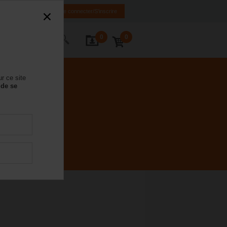
FR
DE
EN
Se connecter/S'inscrire
0
0
ctez-nous
r ce site
 de se