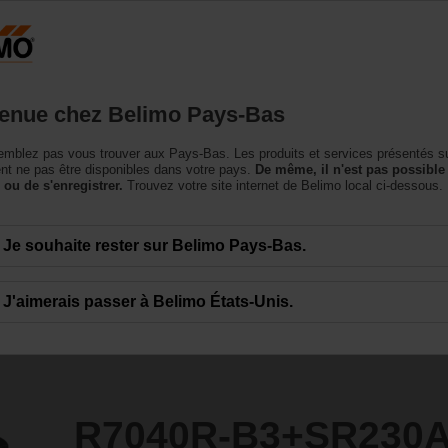
Pays-Bas
NL
roduits
Support
À propos de nous
Conta
enue chez Belimo Pays-Bas
à boisseau sphérique
mblez pas vous trouver aux Pays-Bas. Les produits et services présentés su
SR230A-S
t ne pas être disponibles dans votre pays.
De même, il n'est pas possible
 ou de s'enregistrer.
Trouvez votre site internet de Belimo local ci-dessous.
Je souhaite rester sur Belimo Pays-Bas.
J'aimerais passer à Belimo États-Unis.
R7040R-B3+SR230A