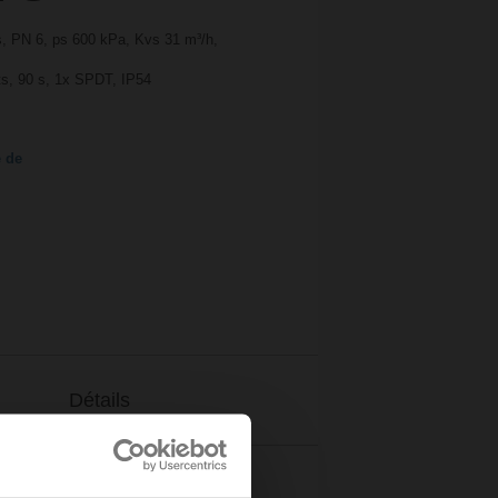
s, PN 6, ps 600 kPa, Kvs 31 m³/h,
nts, 90 s, 1x SPDT, IP54
e de
Détails