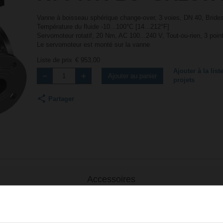
Vanne à boisseau sphérique change-over, 3 voies, DN 40, Bride
Température du fluide -10...100°C [14...212°F]
Servomoteur rotatif, 20 Nm, AC 100...240 V, Tout-ou-rien, 3 poi
Le servomoteur est monté sur la vanne
Liste de prix
€ 953,00
Ajouter à la list
Ajouter au panier
projets
Partager
Accessoires