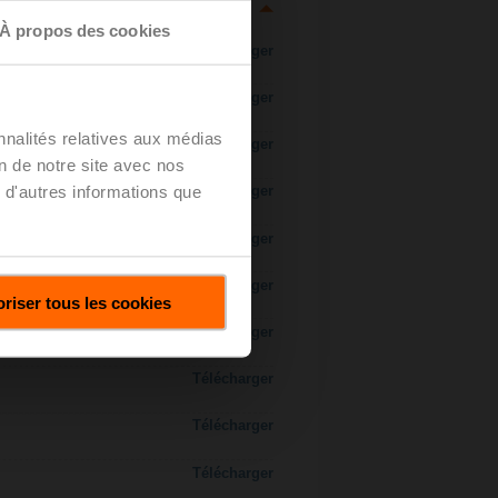
À propos des cookies
Télécharger
Télécharger
nnalités relatives aux médias
Télécharger
on de notre site avec nos
 d'autres informations que
Télécharger
Télécharger
Télécharger
riser tous les cookies
s/3 voies
Télécharger
Télécharger
Télécharger
Télécharger