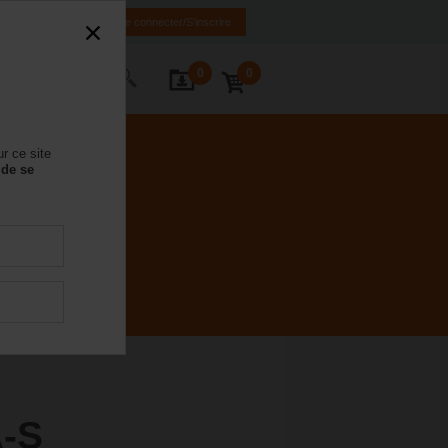
FR
DE
EN
Se connecter/S'inscrire
0
0
ctez-nous
r ce site
 de se
-S