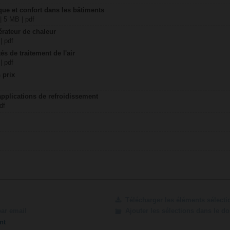
ique et confort dans les bâtiments
| 5 MB | pdf
érateur de chaleur
| pdf
és de traitement de l'air
| pdf
 prix
applications de refroidissement
df
Télécharger les éléments sélect
par email
Ajouter les sélections dans le d
nt