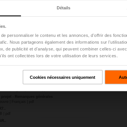
Détails
69 KB | pdf
ies.
09 KB | pdf
e personnaliser le contenu et les annonces, d'offrir des fonctio
..R..-B.. / R7..R..-B..
rafic. Nous partageons également des informations sur l'utilisati
 KB | pdf
, de publicité et d'analyse, qui peuvent combiner celles-ci avec
R..A / LR..A / NR..A / SR..A
ils ont collectées lors de votre utilisation de leurs services.
 R20.., R30.., R60..R.., R70..R.., DN15...50
64 KB | pdf
y – SR230A-S
Cookies nécessaires uniquement
Auto
22 KB | pdf
ification des projets – vannes de régulation à boisseau sphérique 2 voie
uvre | Anglais | 2357 KB | pdf
u projet - Remarques générales
uvre | Français | pdf
R7..
B | pdf
SR..