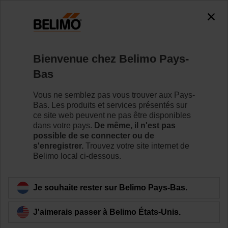
0
0
Accueil
Vannes de régulation
Vannes à siège
Bienvenue chez Belimo Pays-
H6020X6P3-S2+LV24A-SR-TPC
Bas
Vous ne semblez pas vous trouver aux Pays-
Bas. Les produits et services présentés sur
Pour en savoir plus
ce site web peuvent ne pas être disponibles
dans votre pays.
De même, il n'est pas
possible de se connecter ou de
s'enregistrer.
Trouvez votre site internet de
Belimo local ci-dessous.
Retour a la catégorie de produits
Je souhaite rester sur Belimo Pays-Bas.
J'aimerais passer à Belimo États-Unis.