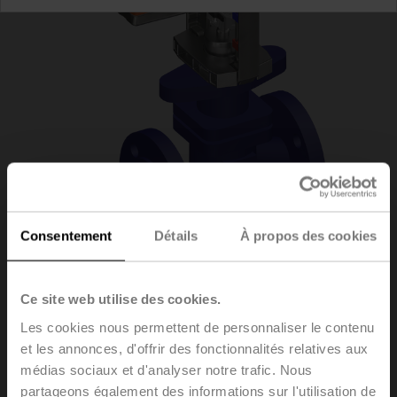
Consentement
Détails
À propos des cookies
H6020X6P3-
Ce site web utilise des cookies.
Les cookies nous permettent de personnaliser le contenu
S2+LV24A-SR-TPC
et les annonces, d'offrir des fonctionnalités relatives aux
médias sociaux et d'analyser notre trafic. Nous
partageons également des informations sur l'utilisation de
Vannes à siège, 2 voies, DN 20, Brides, PN 25, ps