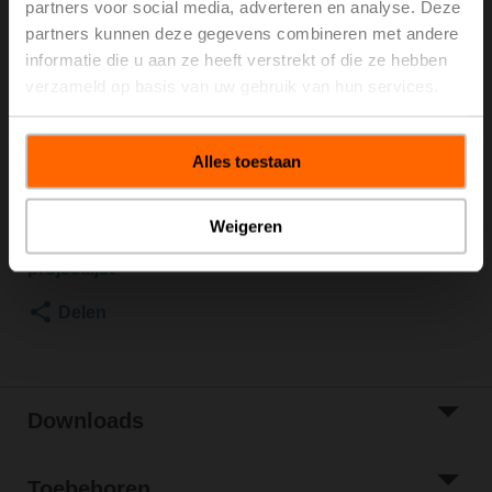
partners voor social media, adverteren en analyse. Deze
ps 600 kPa, Kvs 49 m³/h,
partners kunnen deze gegevens combineren met andere
Mediumtemperatuur -10...100°C [14...212°F]
informatie die u aan ze heeft verstrekt of die ze hebben
Roterende aandrijving, 10 Nm, AC/DC 24 V, KNX (S-
verzameld op basis van uw gebruik van hun services.
Mode), 90 s (45...170 s), IP54
Aandrijving gemonteerd
Brutoprijs
€ 1.149,00
Alles toestaan
Toevoegen aan
winkelwagen
Weigeren
Toevoegen aan
projectlijst
Delen
Downloads
Toebehoren