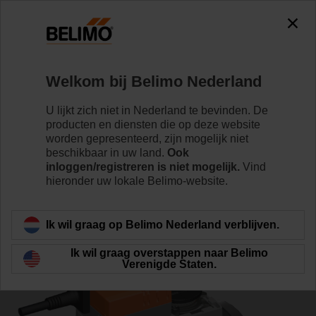
0
0
Home
Regelventielen
Kogelkranen
Welkom bij Belimo Nederland
R7050R-B3+NR24A-KNX
U lijkt zich niet in Nederland te bevinden. De
producten en diensten die op deze website
worden gepresenteerd, zijn mogelijk niet
beschikbaar in uw land.
Ook
Meer informatie
inloggen/registreren is niet mogelijk.
Vind
hieronder uw lokale Belimo-website.
Terug naar product categorie
Ik wil graag op Belimo Nederland verblijven.
Ik wil graag overstappen naar Belimo
Verenigde Staten.