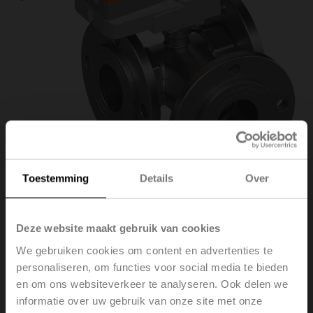
Toestemming
Details
Over
R7050R-B3+NR24A-
Deze website maakt gebruik van cookies
We gebruiken cookies om content en advertenties te
KNX
personaliseren, om functies voor social media te bieden
en om ons websiteverkeer te analyseren. Ook delen we
informatie over uw gebruik van onze site met onze
Kogelkraan omschakelaar, 3-weg, DN 50, Flens, PN 6,