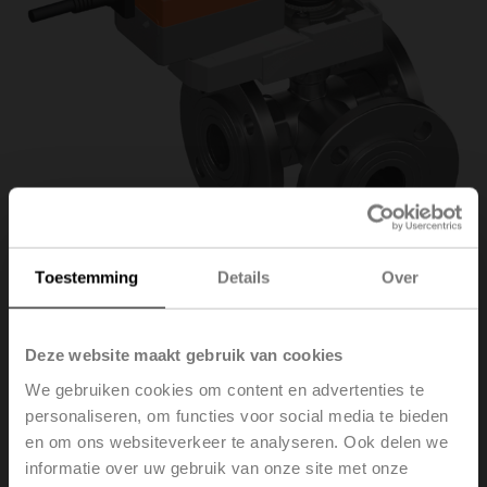
Toestemming
Details
Over
R7040R16-
Deze website maakt gebruik van cookies
We gebruiken cookies om content en advertenties te
B3+NRQ24A-SZ
personaliseren, om functies voor social media te bieden
en om ons websiteverkeer te analyseren. Ook delen we
informatie over uw gebruik van onze site met onze
Regelkogelkraan, 3-weg, DN 40, Flens, PN 6, ps