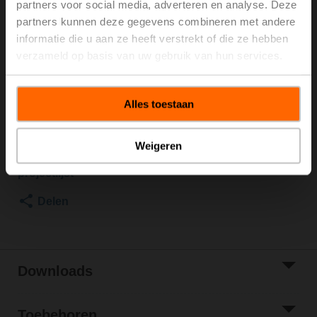
partners voor social media, adverteren en analyse. Deze
600 kPa, Kvs 16 m³/h, Mediumtemperatuur -10...100°C
partners kunnen deze gegevens combineren met andere
[14...212°F]
informatie die u aan ze heeft verstrekt of die ze hebben
Zeer snellopende roterende aandrijving, 8 Nm,
verzameld op basis van uw gebruik van hun services.
AC/DC 24 V, 0.5...10 V, 9 s, IP54
Aandrijving gemonteerd
Brutoprijs
€ 1.117,00
Alles toestaan
Toevoegen aan
winkelwagen
Weigeren
Toevoegen aan
projectlijst
Delen
Downloads
Toebehoren