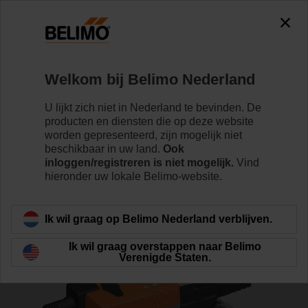
0
0
Home
Regelventielen
Regelkogelkranen
Welkom bij Belimo Nederland
R7040R16-B3+NRQ24A-SZ
U lijkt zich niet in Nederland te bevinden. De
producten en diensten die op deze website
worden gepresenteerd, zijn mogelijk niet
beschikbaar in uw land.
Ook
Meer informatie
inloggen/registreren is niet mogelijk.
Vind
hieronder uw lokale Belimo-website.
Terug naar product categorie
Ik wil graag op Belimo Nederland verblijven.
Ik wil graag overstappen naar Belimo
Verenigde Staten.