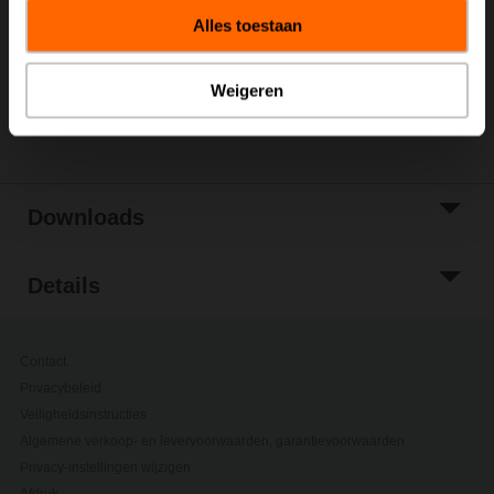
winkelwagen
Alles toestaan
Toevoegen aan
projectlijst
Weigeren
Delen
Downloads
Details
Contact
Privacybeleid
Veiligheidsinstructies
Algemene verkoop- en levervoorwaarden, garantievoorwaarden
Privacy-instellingen wijzigen