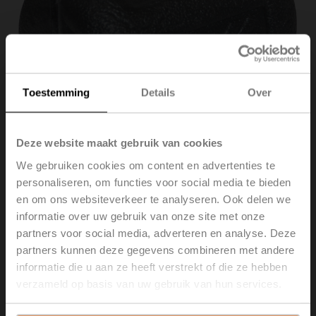
Toestemming
Details
Over
Deze website maakt gebruik van cookies
We gebruiken cookies om content en advertenties te
personaliseren, om functies voor social media te bieden
en om ons websiteverkeer te analyseren. Ook delen we
EXT-OC-ZR420
informatie over uw gebruik van onze site met onze
partners voor social media, adverteren en analyse. Deze
Isolatieschaal voor klep R4.., DN 20
partners kunnen deze gegevens combineren met andere
alleen voor niet condenserende toepassingen
informatie die u aan ze heeft verstrekt of die ze hebben
verzameld op basis van uw gebruik van hun services.
Brutoprijs
€ 30,60
Toevoegen aan