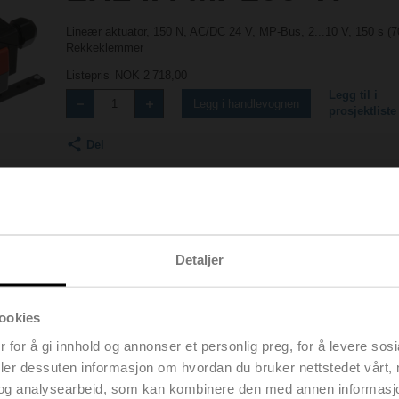
Lineær aktuator, 150 N, AC/DC 24 V, MP-Bus, 2...10 V, 150 s (
Rekkeklemmer
Listepris
NOK 2 718,00
Legg til i
Legg i handlevognen
prosjektliste
Del
Detaljer
ookies
Tilbehør
 for å gi innhold og annonser et personlig preg, for å levere sos
deler dessuten informasjon om hvordan du bruker nettstedet vårt,
og analysearbeid, som kan kombinere den med annen informasjon d