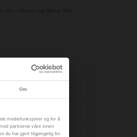
70...270 s / 100 mm), Slag 100 mm, IP54,
Om
Detaljer
iale mediefunksjoner og for å
 med partnerne våre innen
u har gjort tilgjengelig for