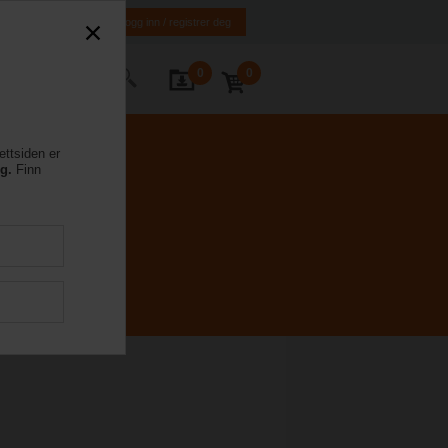
NO
EN
Logg inn / registrer deg
0
0
ntakt oss
ettsiden er
eg.
Finn