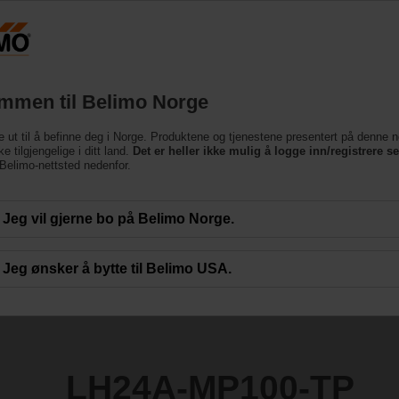
Norge
Produkter
Brukerstøtte
Om oss
Ko
mmen til Belimo Norge
orer
e ut til å befinne deg i Norge. Produktene og tjenestene presentert på denne n
0-TP
e tilgjengelige i ditt land.
Det er heller ikke mulig å logge inn/registrere s
e Belimo-nettsted nedenfor.
Jeg vil gjerne bo på Belimo Norge.
Jeg ønsker å bytte til Belimo USA.
LH24A-MP100-TP