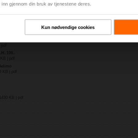
 inn gjennom din bruk av tjenestene deres.
P100-TP
 KB | pdf
Kun nødvendige cookies
A-SX.. /..-MF /..-MP
y – LH24A-MP100-TP
 pdf
H..100..
 KB | pdf
 Belimo
9 KB | pdf
1430 KB | pdf