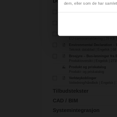
Dokumentasjon
dem, eller som de har samlet
Teknisk datablad – LH24A-M
Teknisk datablad | Norsk | 2004
Installasjonsveiledning – LH..
Installasjonsveiledning | pdf
EU Declaration of Conformit
EU-samsvarseklæring | 29 KB |
Environmental Declaration – L
Teknisk datablad | Engelsk | 68
Brosjyre – Bus-løsninger fra
Produktoversikt | Engelsk | 271
Produkt og priskatalog
Produkt- og priskatalog
Verktøykoblinger
Veiledning/håndbok | Engelsk | 
Tilbudstekster
CAD / BIM
Systemintegrasjon