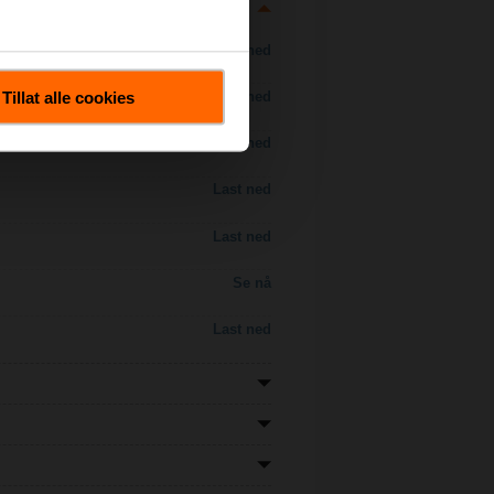
Last ned
Tillat alle cookies
Last ned
Last ned
Last ned
Last ned
Se nå
Last ned