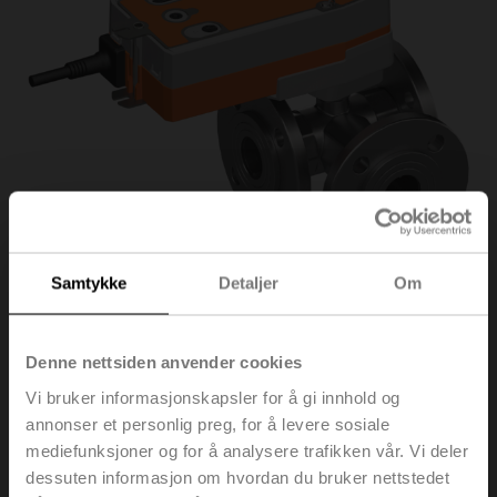
Samtykke
Detaljer
Om
R7032R-B3+NRF24A-
Denne nettsiden anvender cookies
Vi bruker informasjonskapsler for å gi innhold og
S2
annonser et personlig preg, for å levere sosiale
mediefunksjoner og for å analysere trafikken vår. Vi deler
dessuten informasjon om hvordan du bruker nettstedet
Veksel kuleventil, 3-veis, DN 32, Flens, PN 6, ps