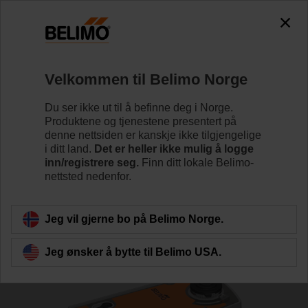
0
0
Hjem
Reguleringsventiler
Kuleventiler
Velkommen til Belimo Norge
R7032R-B3+NRF24A-S2
Du ser ikke ut til å befinne deg i Norge.
Produktene og tjenestene presentert på
denne nettsiden er kanskje ikke tilgjengelige
i ditt land.
Det er heller ikke mulig å logge
Lær mer
inn/registrere seg.
Finn ditt lokale Belimo-
nettsted nedenfor.
Tilbake til produktkategori
Jeg vil gjerne bo på Belimo Norge.
Jeg ønsker å bytte til Belimo USA.