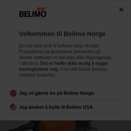
0
0
Hjem
Reguleringsventiler
Kuleventiler
Velkommen til Belimo Norge
R7040R-B3+NR24A-MP
Du ser ikke ut til å befinne deg i Norge.
Produktene og tjenestene presentert på
denne nettsiden er kanskje ikke tilgjengelige
i ditt land.
Det er heller ikke mulig å logge
Lær mer
inn/registrere seg.
Finn ditt lokale Belimo-
nettsted nedenfor.
Tilbake til produktkategori
Jeg vil gjerne bo på Belimo Norge.
Jeg ønsker å bytte til Belimo USA.