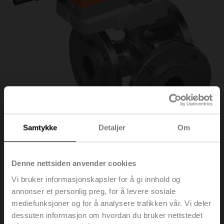
Samtykke
Detaljer
Om
R7040R-B3+NR24A-
Denne nettsiden anvender cookies
Vi bruker informasjonskapsler for å gi innhold og
MP
annonser et personlig preg, for å levere sosiale
mediefunksjoner og for å analysere trafikken vår. Vi deler
dessuten informasjon om hvordan du bruker nettstedet
Veksel kuleventil, 3-veis, DN 40, Flens, PN 6, ps