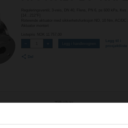
Reguleringsventil, 3-veis, DN 40, Flens, PN 6, ps 600 kPa, Kvs
[14...212°F]
Roterende aktuator med sikkerhetsfunksjon NO, 10 Nm, AC/DC 
Aktuator montert
Listepris
NOK 11 757,00
Legg til i
Legg i handlevognen
prosjektliste
Del
Tilbehør