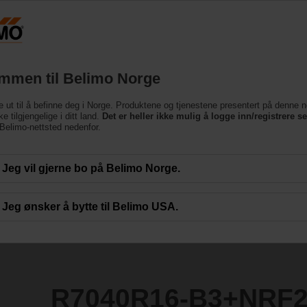
Norge
Produkter
Brukerstøtte
Om oss
Ko
mmen til Belimo Norge
entiler
e ut til å befinne deg i Norge. Produktene og tjenestene presentert på denne n
3+NRF24A-S2-O
e tilgjengelige i ditt land.
Det er heller ikke mulig å logge inn/registrere s
e Belimo-nettsted nedenfor.
Jeg vil gjerne bo på Belimo Norge.
Jeg ønsker å bytte til Belimo USA.
R7040R16-B3+NRF2