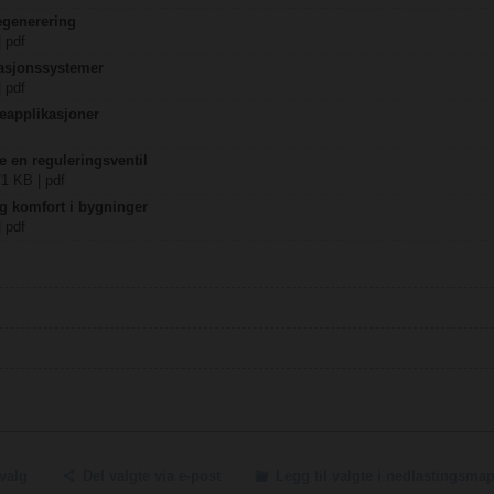
egenerering
| pdf
lasjonssystemer
| pdf
eapplikasjoner
ke en reguleringsventil
71 KB | pdf
og komfort i bygninger
| pdf
tvalg
Del valgte via e-post
Legg til valgte i nedlastingsma