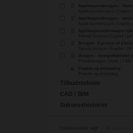
Applikasjonsbrosjyre – Varm
Applikasjonsbrosjyre | Engelsk 
Applikasjonsbrosjyre – venti
Applikasjonsbrosjyre | Engelsk 
Applikasjonsinformasjon kjøl
Teknisk brosjyre | Engelsk | pdf
Brosjyre - 8 grunner til å bru
Teknisk brosjyre | Engelsk | 24
Brosjyre – Energieffektivitet 
Produktbrosjyre | Norsk | 3 MB 
Produkt og priskatalog
Produkt- og priskatalog
Tilbudstekster
CAD / BIM
Suksesshistorier
0
artikkel/artikler valgt
Last ned u