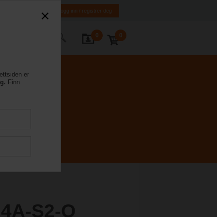
NO
EN
Logg inn / registrer deg
0
0
ntakt oss
ettsiden er
eg.
Finn
4A-S2-O