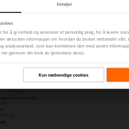
Detaljer
.
 KB | pdf
ookies
2-O
 KB | pdf
 for å gi innhold og annonser et personlig preg, for å levere sos
..-B.. / R7..R..-B..
deler dessuten informasjon om hvordan du bruker nettstedet vårt,
 | pdf
og analysearbeid, som kan kombinere den med annen informasjon d
A.. / SRF..A.. / on-off
 inn gjennom din bruk av tjenestene deres.
– R7..Rxx-B.. DN 40...50
| pdf
y – NRF24A-S2-O
Kun nødvendige cookies
 pdf
2-veis / 3-veis reguleringsventiler
| 2357 KB | pdf
– generelle merknader
| pdf
R7..
 KB | pdf
NRF..
f