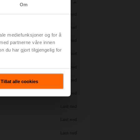
Om
Last ned
Last ned
iale mediefunksjoner og for å
Last ned
 med partnerne våre innen
u har gjort tilgjengelig for
Last ned
Last ned
Last ned
Tillat alle cookies
Last ned
Last ned
Last ned
Last ned