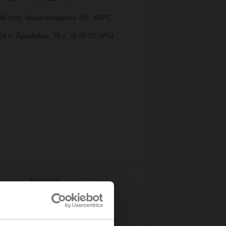
 16 m³/h, Medie-temperatur -10...100°C
24 V, Åpne/lukke, 75 s, 2x SPDT, IP54
Detaljer