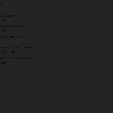
NR..
f
egenerering
| pdf
lasjonssystemer
| pdf
eapplikasjoner
ke en reguleringsventil
71 KB | pdf
og komfort i bygninger
| pdf