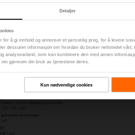
Detaljer
.
 KB | pdf
-TP
ookies
 KB | pdf
..-B.. / R7..R..-B..
 for å gi innhold og annonser et personlig preg, for å levere sos
 | pdf
deler dessuten informasjon om hvordan du bruker nettstedet vårt,
A / LR..A / NR..A / SR..A
og analysearbeid, som kan kombinere den med annen informasjon d
 inn gjennom din bruk av tjenestene deres.
P / L..-TP / N..-TP / S..-TP / G..-TP
– R7..Rxx-B.. DN 40...50
| pdf
Kun nødvendige cookies
y – NR24A-SR-TP
 pdf
2-veis / 3-veis reguleringsventiler
| 2357 KB | pdf
– generelle merknader
| pdf
R7..
 KB | pdf