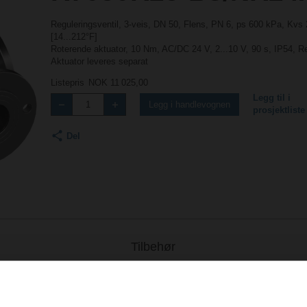
Reguleringsventil, 3-veis, DN 50, Flens, PN 6, ps 600 kPa, Kvs
[14...212°F]
Roterende aktuator, 10 Nm, AC/DC 24 V, 2...10 V, 90 s, IP54,
Aktuator leveres separat
Listepris
NOK 11 025,00
Legg til i
Legg i handlevognen
prosjektliste
Del
Tilbehør