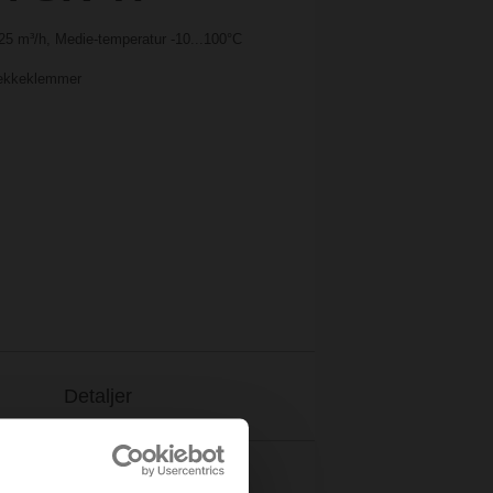
 25 m³/h, Medie-temperatur -10...100°C
 Rekkeklemmer
Detaljer