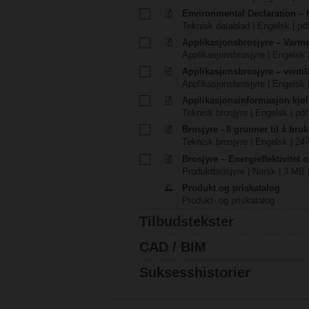
Environmental Declaration – 
Teknisk datablad | Engelsk | pd
Applikasjonsbrosjyre – Varm
Applikasjonsbrosjyre | Engelsk 
Applikasjonsbrosjyre – venti
Applikasjonsbrosjyre | Engelsk 
Applikasjonsinformasjon kjøl
Teknisk brosjyre | Engelsk | pdf
Brosjyre - 8 grunner til å bru
Teknisk brosjyre | Engelsk | 24
Brosjyre – Energieffektivitet 
Produktbrosjyre | Norsk | 3 MB 
Produkt og priskatalog
Produkt- og priskatalog
Tilbudstekster
CAD / BIM
Suksesshistorier