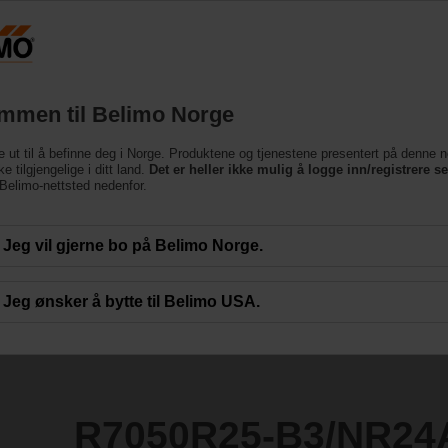
Norge
Produkter
Brukerstøtte
Om oss
Ko
mmen til Belimo Norge
entiler
e ut til å befinne deg i Norge. Produktene og tjenestene presentert på denne n
3/NR24A-SR-TP
e tilgjengelige i ditt land.
Det er heller ikke mulig å logge inn/registrere s
e Belimo-nettsted nedenfor.
Jeg vil gjerne bo på Belimo Norge.
Jeg ønsker å bytte til Belimo USA.
R7050R25-B3/NR24