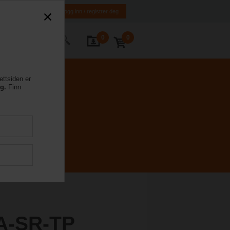
NO
EN
Logg inn / registrer deg
0
0
ntakt oss
ettsiden er
eg.
Finn
A-SR-TP