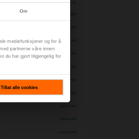
Om
Last ned
Last ned
Last ned
iale mediefunksjoner og for å
 med partnerne våre innen
Last ned
u har gjort tilgjengelig for
Last ned
Last ned
Tillat alle cookies
Last ned
Last ned
Last ned
Last ned