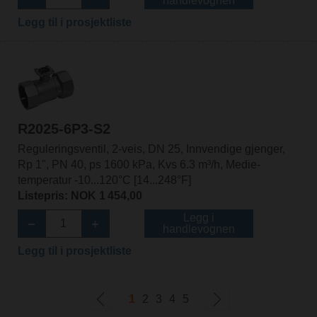
handlevognen
Legg til i prosjektliste
R2025-6P3-S2
Reguleringsventil, 2-veis, DN 25, Innvendige gjenger,
Rp 1", PN 40, ps 1600 kPa, Kvs 6.3 m³/h, Medie-
temperatur -10...120°C [14...248°F]
Listepris: NOK 1 454,00
Legg i
handlevognen
Legg til i prosjektliste
1
2
3
4
5