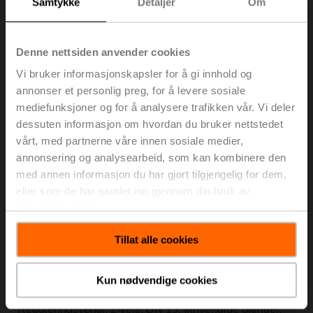
Samtykke
Detaljer
Om
Denne nettsiden anvender cookies
R2015-4-S1
Vi bruker informasjonskapsler for å gi innhold og
Reguleringsventil, 2-veis, DN 15, Innvendige gjenger,
annonser et personlig preg, for å levere sosiale
Rp 1/2", PN 40, ps 1600 kPa, Kvs 4 m³/h, Medie-
mediefunksjoner og for å analysere trafikken vår. Vi deler
temperatur -10...120°C [14...248°F]
dessuten informasjon om hvordan du bruker nettstedet
Listepris: NOK 1 036,00
vårt, med partnerne våre innen sosiale medier,
Legg i
annonsering og analysearbeid, som kan kombinere den
handlevognen
med annen informasjon du har gjort tilgjengelig for dem,
Legg til i prosjektliste
eller som de har samlet inn gjennom din bruk av
tjenestene deres.
Tillat alle cookies
Kun nødvendige cookies
R2015-6P3-S1
Reguleringsventil, 2-veis, DN 15, Innvendige gjenger,