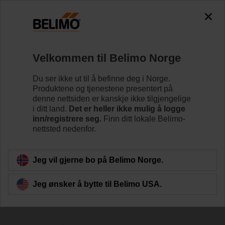
0
0
Hjem
Reguleringsventiler
Velkommen til Belimo Norge
Reguleringsventiler
Reguleringsventilen (CCV) kombinerer
Du ser ikke ut til å befinne deg i Norge.
stengeegenskapene til en kuleventil med eksakt
Produktene og tjenestene presentert på
likeprosentlig væskekarakteristikk for å oppnå den beste
denne nettsiden er kanskje ikke tilgjengelige
mengdereguleringen.
i ditt land.
Det er heller ikke mulig å logge
inn/registrere seg.
Finn ditt lokale Belimo-
nettsted nedenfor.
Lær mer
Jeg vil gjerne bo på Belimo Norge.
Sorter etter
Jeg ønsker å bytte til Belimo USA.
174
resultater