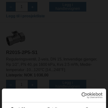
Legg i
handlevognen
Legg til i prosjektliste
R2015-2P5-S1
Reguleringsventil, 2-veis, DN 15, Innvendige gjenger,
Rp 1/2", PN 40, ps 1600 kPa, Kvs 2.5 m³/h, Medie-
temperatur -10...120°C [14...248°F]
Listepris: NOK 1 036,00
Legg i
handlevognen
Legg til i prosjektliste