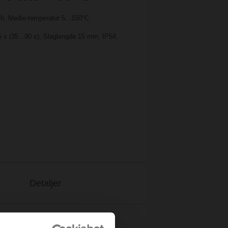
/h, Medie-temperatur 5...150°C
5 s (35...90 s), Slaglengde 15 mm, IP54,
Detaljer