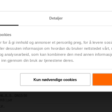
 KB | pdf
Detaljer
MP-TPC
 KB | pdf
X..-S(P)2
ookies
 | pdf
 for å gi innhold og annonser et personlig preg, for å levere sos
.. / NV..A.. / SV..A..
deler dessuten informasjon om hvordan du bruker nettstedet vårt,
H4..B / H5..B / H6..N / H6..R / H6..S / H6..SP / H6..X..-S2 / H7..N / H7..R /
og analysearbeid, som kan kombinere den med annen informasjon d
 pdf
 inn gjennom din bruk av tjenestene deres.
y – LVC24A-MP-TPC
 pdf
/ 3-veis seteventiler
| 2807 KB | pdf
Kun nødvendige cookies
– generelle merknader
| pdf
H6..X..S.. DN15-50
 KB | pdf
LV..
f