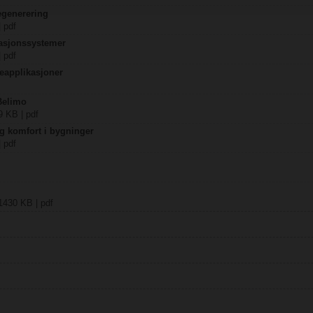
egenerering
| pdf
lasjonssystemer
| pdf
eapplikasjoner
 Belimo
9 KB | pdf
og komfort i bygninger
| pdf
1430 KB | pdf