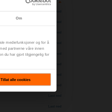
Last ned
Om
Last ned
Last ned
iale mediefunksjoner og for å
Last ned
 med partnerne våre innen
 H7..S / H7..X..S..
Last ned
u har gjort tilgjengelig for
Last ned
Last ned
Tillat alle cookies
Last ned
Last ned
Last ned