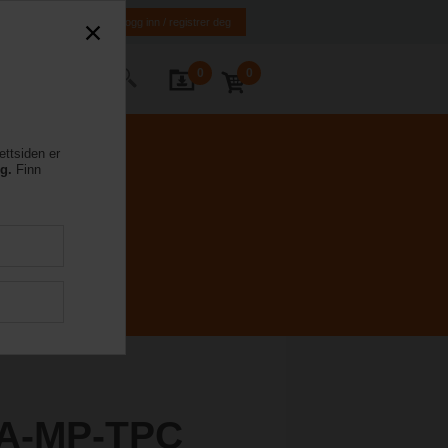
NO
EN
Logg inn / registrer deg
0
0
ntakt oss
ettsiden er
eg.
Finn
A-MP-TPC