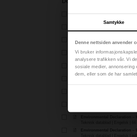
Dokumentasjon
Teknisk datablad – H6..X..-S2
Teknisk datablad | Norsk | 1727
Samtykke
Teknisk datablad – LVC24A-
Teknisk datablad | Norsk | 2793
Installasjonsveiledning – H6..
Denne nettsiden anvender c
Installasjonsveiledning | 309 KB
Vi bruker informasjonskapsler
Installasjonsveiledning – LV..A
Installasjonsveiledning | pdf
analysere trafikken vår. Vi 
EU Declaration of Conformity – 
sosiale medier, annonsering 
EU-samsvarseklæring | 97 KB |
dem, eller som de har samlet
EU Declaration of Conformit
EU-samsvarseklæring | 29 KB |
Råd for prosjektering – 2-veis 
Råd for prosjektering | Engelsk 
Merknader for prosjektering 
Råd for prosjektering | Engelsk 
Environmental Declaration – 
Teknisk datablad | Engelsk | 66
Environmental Declaration – 
Teknisk datablad | Engelsk | pd