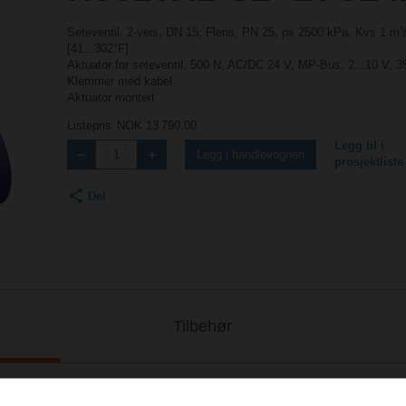
Seteventil, 2-veis, DN 15, Flens, PN 25, ps 2500 kPa, Kvs 1 m³
[41...302°F]
Aktuator for seteventil, 500 N, AC/DC 24 V, MP-Bus, 2...10 V, 3
Klemmer med kabel
Aktuator montert
Listepris
NOK 13 790,00
Legg til i
Legg i handlevognen
prosjektliste
Del
Tilbehør