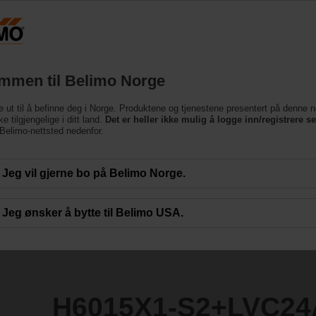
Norge
Produkter
Brukerstøtte
Om oss
Ko
mmen til Belimo Norge
e ut til å befinne deg i Norge. Produktene og tjenestene presentert på denne n
+LVC24A-MP-TPC
e tilgjengelige i ditt land.
Det er heller ikke mulig å logge inn/registrere s
e Belimo-nettsted nedenfor.
Jeg vil gjerne bo på Belimo Norge.
Jeg ønsker å bytte til Belimo USA.
H6015X1-S2+LVC24