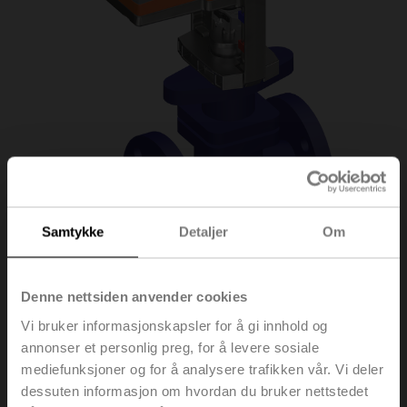
Samtykke
Detaljer
Om
H6015X1-S2/SV24A-
Denne nettsiden anvender cookies
Vi bruker informasjonskapsler for å gi innhold og
MP-TPC
annonser et personlig preg, for å levere sosiale
mediefunksjoner og for å analysere trafikken vår. Vi deler
dessuten informasjon om hvordan du bruker nettstedet
Seteventil, 2-veis, DN 15, Flens, PN 25, ps 2500 kPa,