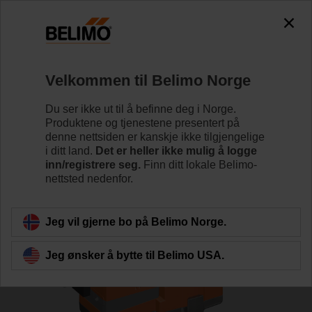
0
0
Hjem
Reguleringsventiler
Seteventiler
Velkommen til Belimo Norge
H6015X1-S2/SV24A-MP-TPC
Du ser ikke ut til å befinne deg i Norge.
Produktene og tjenestene presentert på
denne nettsiden er kanskje ikke tilgjengelige
i ditt land.
Det er heller ikke mulig å logge
Lær mer
inn/registrere seg.
Finn ditt lokale Belimo-
nettsted nedenfor.
Tilbake til produktkategori
Jeg vil gjerne bo på Belimo Norge.
Jeg ønsker å bytte til Belimo USA.