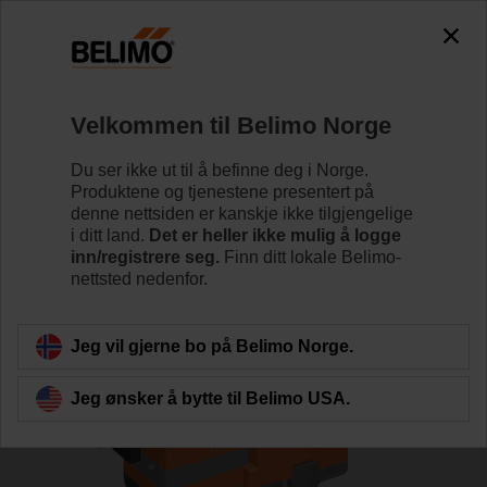
0
0
Hjem
Reguleringsventiler
Seteventiler
Velkommen til Belimo Norge
H6015X2P5-S2+LV24A-TPC
Du ser ikke ut til å befinne deg i Norge.
Produktene og tjenestene presentert på
denne nettsiden er kanskje ikke tilgjengelige
i ditt land.
Det er heller ikke mulig å logge
Lær mer
inn/registrere seg.
Finn ditt lokale Belimo-
nettsted nedenfor.
Tilbake til produktkategori
Jeg vil gjerne bo på Belimo Norge.
Jeg ønsker å bytte til Belimo USA.