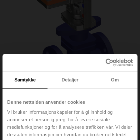
Samtykke
Detaljer
Om
H6015X2P5-
Denne nettsiden anvender cookies
Vi bruker informasjonskapsler for å gi innhold og
S2+LV24A-TPC
annonser et personlig preg, for å levere sosiale
mediefunksjoner og for å analysere trafikken vår. Vi deler
dessuten informasjon om hvordan du bruker nettstedet
Seteventil, 2-veis, DN 15, Flens, PN 25, ps 2500 kPa,