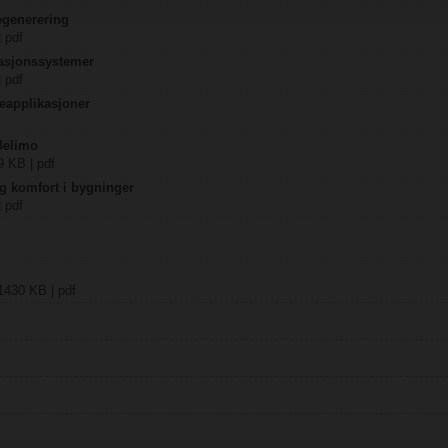
egenerering
| pdf
lasjonssystemer
| pdf
eapplikasjoner
 Belimo
9 KB | pdf
og komfort i bygninger
| pdf
1430 KB | pdf