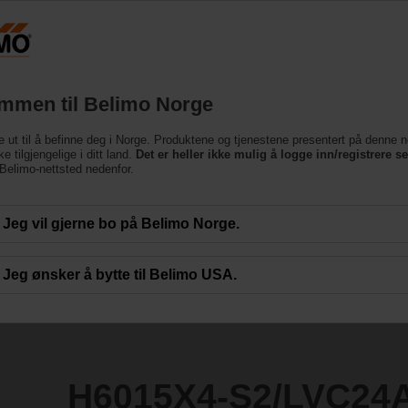
Norge
Produkter
Brukerstøtte
Om oss
Ko
mmen til Belimo Norge
e ut til å befinne deg i Norge. Produktene og tjenestene presentert på denne n
/LVC24A-MP-TPC
e tilgjengelige i ditt land.
Det er heller ikke mulig å logge inn/registrere s
e Belimo-nettsted nedenfor.
Jeg vil gjerne bo på Belimo Norge.
Jeg ønsker å bytte til Belimo USA.
H6015X4-S2/LVC24