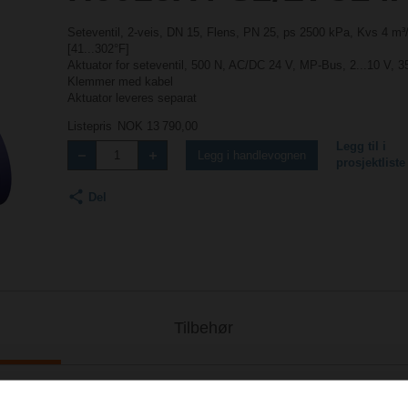
Seteventil, 2-veis, DN 15, Flens, PN 25, ps 2500 kPa, Kvs 4 m³
[41...302°F]
Aktuator for seteventil, 500 N, AC/DC 24 V, MP-Bus, 2...10 V, 3
Klemmer med kabel
Aktuator leveres separat
Listepris
NOK 13 790,00
Legg til i
Legg i handlevognen
prosjektliste
Del
Tilbehør