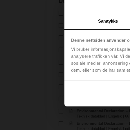
Dokumentasjon
Teknisk datablad – H6..X..-S2
Teknisk datablad | Norsk | 1727
Samtykke
Teknisk datablad – LVC24A-
Teknisk datablad | Norsk | 2793
Installasjonsveiledning – H6..
Denne nettsiden anvender c
Installasjonsveiledning | 309 KB
Vi bruker informasjonskapsler
Installasjonsveiledning – LV..A
Installasjonsveiledning | pdf
analysere trafikken vår. Vi 
EU Declaration of Conformity – 
sosiale medier, annonsering 
EU-samsvarseklæring | 97 KB |
dem, eller som de har samlet
EU Declaration of Conformit
EU-samsvarseklæring | 29 KB |
Råd for prosjektering – 2-veis 
Råd for prosjektering | Engelsk 
Merknader for prosjektering 
Råd for prosjektering | Engelsk 
Environmental Declaration – 
Teknisk datablad | Engelsk | 66
Environmental Declaration – 
Teknisk datablad | Engelsk | pd