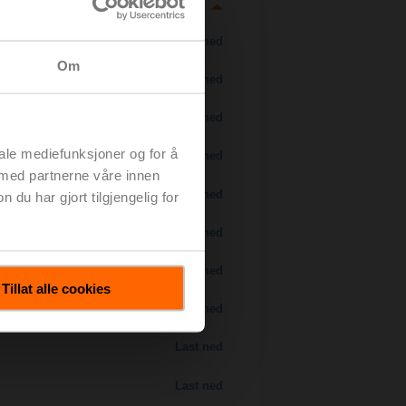
Last ned
Om
Last ned
Last ned
iale mediefunksjoner og for å
Last ned
 med partnerne våre innen
 H7..S / H7..X..S..
Last ned
u har gjort tilgjengelig for
Last ned
Last ned
Tillat alle cookies
Last ned
Last ned
Last ned