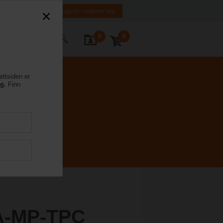
NO
EN
Logg inn / registrer deg
0
0
ntakt oss
ettsiden er
eg.
Finn
A-MP-TPC