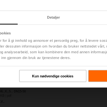
 KB | pdf
Detaljer
MP-TPC
 KB | pdf
X..-S(P)2
ookies
 | pdf
 for å gi innhold og annonser et personlig preg, for å levere sos
.. / NV..A.. / SV..A..
deler dessuten informasjon om hvordan du bruker nettstedet vårt,
H4..B / H5..B / H6..N / H6..R / H6..S / H6..SP / H6..X..-S2 / H7..N / H7..R /
og analysearbeid, som kan kombinere den med annen informasjon d
 pdf
 inn gjennom din bruk av tjenestene deres.
y – LVC24A-MP-TPC
 pdf
/ 3-veis seteventiler
| 2807 KB | pdf
Kun nødvendige cookies
– generelle merknader
| pdf
H6..X..S.. DN15-50
 KB | pdf
LV..
f