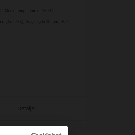
/h, Medie-temperatur 5...150°C
5 s (35...90 s), Slaglengde 15 mm, IP54,
Detaljer