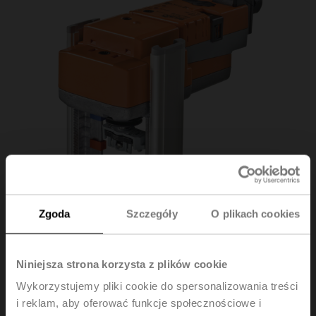
Zgoda
Szczegóły
O plikach cookies
Niniejsza strona korzysta z plików cookie
Wykorzystujemy pliki cookie do spersonalizowania treści
LV24A-MP-RE
i reklam, aby oferować funkcje społecznościowe i