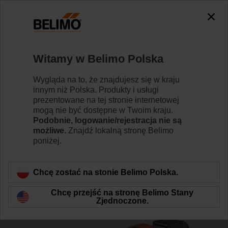
The exception is : javax.servlet.jsp.JspException: Problem
accessing the absolute URL
"https://www.belimo.com/pl/pl_PL/~mgnlArea=outdated~".
java.io.IOException: Server returned HTTP response code: 500
for URL:
Witamy w Belimo Polska
https://www.belimo.com/pl/pl_PL/~mgnlArea=outdated~
Wygląda na to, że znajdujesz się w kraju
Strona główna
RetroFIT+
Siłowniki do zaworów grzybk
innym niż Polska. Produkty i usługi
prezentowane na tej stronie internetowej
LV24A-MP-RE
mogą nie być dostępne w Twoim kraju.
Podobnie, logowanie/rejestracja nie są
możliwe.
Znajdź lokalną stronę Belimo
poniżej.
Dowiedz się więcej
Chcę zostać na stonie Belimo Polska.
Chcę przejść na stronę Belimo Stany
Zjednoczone.
Wstecz do kategorii produktów