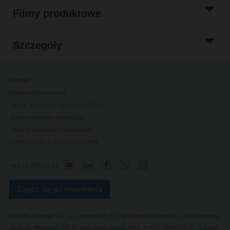
Filmy produktowe
Szczegóły
Kontakt
Polityka prywatności
Uwagi dotyczące bezpieczeństwa
Ogólne warunki sprzedaży
Zmiana ustawień prywatności
Komunikacja z akcjonariuszami
+48 22 886 53 05
Zapisz się do newslettera
BELIMO Silowniki S.A., ul. Jutrzenki 98, 02-230 Warszawa (Polska) – Sąd Rejonowy
dla m. st. Warszawy XIII Wydział Gospodarczy KRS, nr KRS 0000023670 – Zarząd: