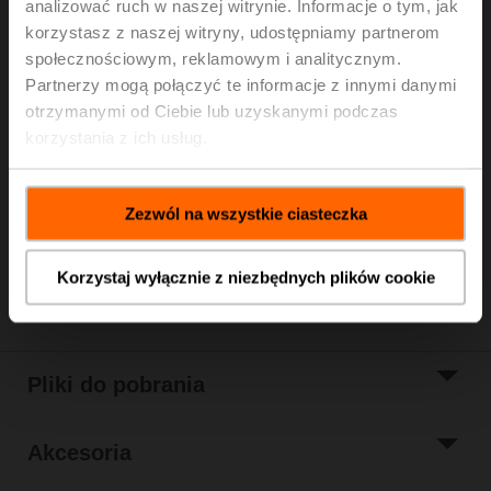
analizować ruch w naszej witrynie. Informacje o tym, jak
korzystasz z naszej witryny, udostępniamy partnerom
Siłownik do zaw. grzybkowych (RetroFIT+), 500 N,
AC/DC 24 V, MP-Bus, 2...10 V, 200 s (120...200 s),
społecznościowym, reklamowym i analitycznym.
Skok 20 mm, IP54, Zaciski
Partnerzy mogą połączyć te informacje z innymi danymi
otrzymanymi od Ciebie lub uzyskanymi podczas
Cena katalogowa
2 705,00 PLN
korzystania z ich usług.
Dodaj do
koszyka
Dodaj do listy
Zezwól na wszystkie ciasteczka
projektów
Udostępnij
Korzystaj wyłącznie z niezbędnych plików cookie
Pliki do pobrania
Akcesoria