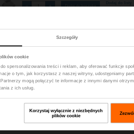
Dodaj do listy
Dodaj do koszyka
projektów
Udostępnij
Szczegóły
 plików cookie
do spersonalizowania treści i reklam, aby oferować funkcje sp
ormacje o tym, jak korzystasz z naszej witryny, udostępniamy p
pobrania
Szc
Partnerzy mogą połączyć te informacje z innymi danymi otrzym
nia z ich usług.
Korzystaj wyłącznie z niezbędnych
Zezwól
plików cookie
 – ZF10-NSA-F
olski | 847 KB | pdf