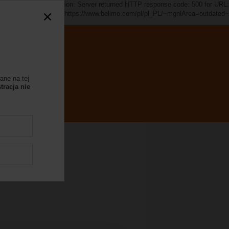
d~". java.io.IOException: Server returned HTTP response code: 500 for URL:
https://www.belimo.com/pl/pl_PL/~mgnlArea=outdated~
ane na tej
tracja nie