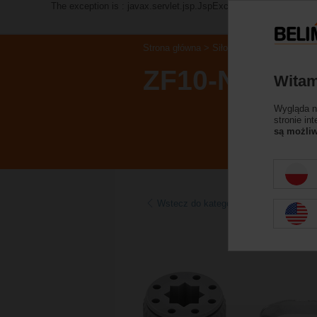
The exception is : javax.servlet.jsp.JspException: Problem acc
Strona główna
Siłowniki do przepustnic
ZF10-NSA-F
Witam
Wygląda na
stronie in
są możliw
Wstecz do kategorii produktów