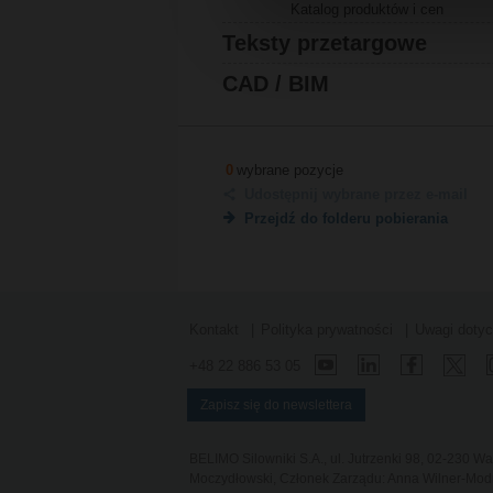
Katalog produktów i cen
Teksty przetargowe
CAD / BIM
0
wybrane pozycje
Udostępnij wybrane przez e-mail
Przejdź do folderu pobierania
Kontakt
Polityka prywatności
Uwagi doty
+48 22 886 53 05
Zapisz się do newslettera
BELIMO Silowniki S.A., ul. Jutrzenki 98, 02-230 
Moczydłowski, Członek Zarządu: Anna Wilner-Modrz