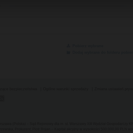
Pobierz wybrane
Dodaj wybrane do folderu pobier
czące bezpieczeństwa
Ogólne warunki sprzedaży
Zmiana ustawień pryw
Warszawa (Polska) – Sąd Rejonowy dla m. st. Warszawy XIII Wydział Gospodarczy 
ewska, Prokurent: Piotr Rojan – Kapitał akcyjny w wysokości 500.000,00 PLN wpł