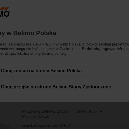
essing the absolute URL "https://www.belimo.com/pl/pl_PL/~mgnlArea=outdate
Akcesoria
y w Belimo Polska
 to, że znajdujesz się w kraju innym niż Polska. Produkty i usługi prezentow
ternetowej mogą nie być dostępne w Twoim kraju.
Podobnie, logowanie/rejes
e.
Znajdź lokalną stronę Belimo poniżej.
Chcę zostać na stonie Belimo Polska.
Chcę przejść na stronę Belimo Stany Zjednoczone.
ZF10-NSA-F
Wkładka kształtowa, 10x10 mm, do NF..A/SF..A
Wielopak 20 szt.
Cena katalogowa
620,00 PLN