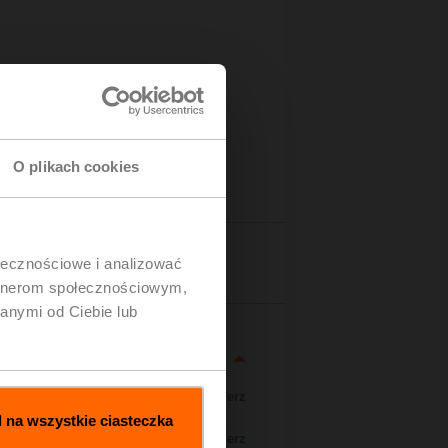
O plikach cookies
zegóły
ołecznościowe i analizować
artnerom społecznościowym,
anymi od Ciebie lub
Pobierz
 na wszystkie ciasteczka
Pobierz