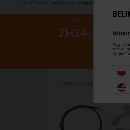
The exception is : javax.servlet.jsp.JspException: Problem acc
Strona główna
Zawory regulacyjne
Akc
ZH24-1-A
Witam
Wygląda na
stronie in
są możliw
Wstecz do kategorii produktów