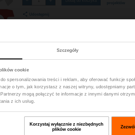
Dodaj do koszyka
projektów
Udostępnij
Szczegóły
 plików cookie
pobrania
Szc
do spersonalizowania treści i reklam, aby oferować funkcje sp
ormacje o tym, jak korzystasz z naszej witryny, udostępniamy p
Partnerzy mogą połączyć te informacje z innymi danymi otrzym
nia z ich usług.
A
Korzystaj wyłącznie z niezbędnych
df
Zezwól
plików cookie
 – ZH24-1-A