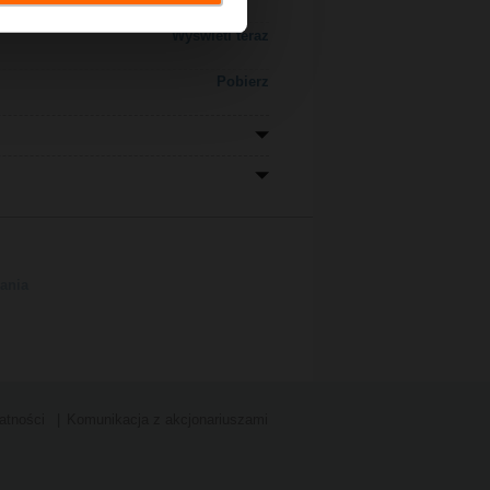
Wyświetl teraz
Pobierz
ania
atności
Komunikacja z akcjonariuszami