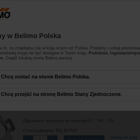
essing the absolute URL "https://www.belimo.com/pl/pl_PL/~mgnlArea=outdate
esoria
y w Belimo Polska
 to, że znajdujesz się w kraju innym niż Polska. Produkty i usługi prezentow
ternetowej mogą nie być dostępne w Twoim kraju.
Podobnie, logowanie/rejes
e.
Znajdź lokalną stronę Belimo poniżej.
Chcę zostać na stonie Belimo Polska.
Chcę przejść na stronę Belimo Stany Zjednoczone.
ZH24-1-A
Ogrzewanie wrzeciona do siłownika LV.., NV.., SV..
Cena katalogowa
651,00 PLN
Dodaj do listy