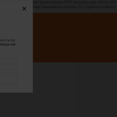
d~". java.io.IOException: Server returned HTTP response code: 500 for URL:
https://www.belimo.com/pl/pl_PL/~mgnlArea=outdated~
ane na tej
tracja nie