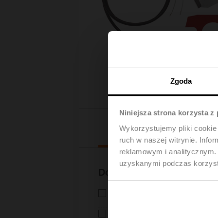
Zgoda
Niniejsza strona korzysta z
Pliki do 
Wykorzystujemy pliki cookie 
ruch w naszej witrynie. Inf
reklamowym i analitycznym. 
uzyskanymi podczas korzysta
Dokumentacja
Instrukcja montażu – ZH24-1-
Instrukcja montażu | 803 KB | p
EU Declaration of Conformity