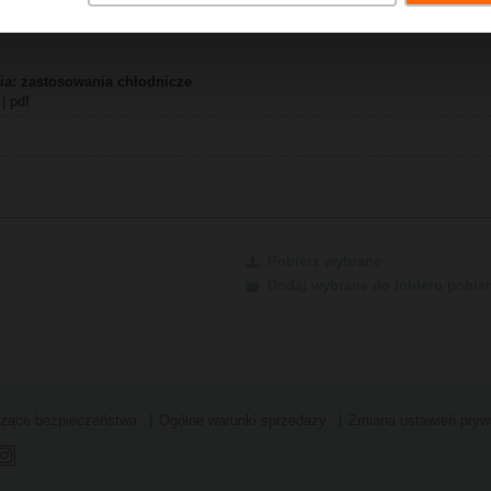
B | pdf
a: zastosowania chłodnicze
| pdf
Pobierz wybrane
Dodaj wybrane do folderu pobier
czące bezpieczeństwa
Ogólne warunki sprzedaży
Zmiana ustawień pryw