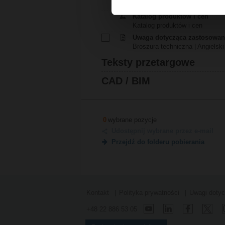
Deklaracja zgodności UE | 52 K
Katalog produktów i cen
Katalog produktów i cen
Uwaga dotycząca zastosowani
Broszura techniczna | Angielski 
Teksty przetargowe
CAD / BIM
0
wybrane pozycje
Udostępnij wybrane przez e-mail
Przejdź do folderu pobierania
Kontakt
Polityka prywatności
Uwagi doty
+48 22 886 53 05