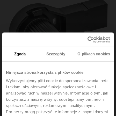
Zgoda
Szczegóły
O plikach cookies
Niniejsza strona korzysta z plików cookie
Wykorzystujemy pliki cookie do spersonalizowania treści
i reklam, aby oferować funkcje społecznościowe i
analizować ruch w naszej witrynie. Informacje o tym, jak
ZSF-14
korzystasz z naszej witryny, udostępniamy partnerom
społecznościowym, reklamowym i analitycznym.
Partnerzy mogą połączyć te informacje z innymi danymi
Adapter kształtowy, okrągły sfrezowany z dwóch stron,