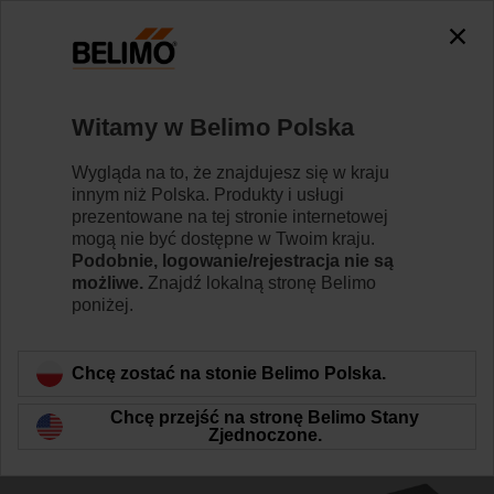
The exception is : javax.servlet.jsp.JspException: Problem
accessing the absolute URL
"https://www.belimo.com/pl/pl_PL/~mgnlArea=outdated~".
java.io.IOException: Server returned HTTP response code: 500
for URL:
Witamy w Belimo Polska
https://www.belimo.com/pl/pl_PL/~mgnlArea=outdated~
Wygląda na to, że znajdujesz się w kraju
Strona główna
Zawory regulacyjne
Akcesoria
innym niż Polska. Produkty i usługi
prezentowane na tej stronie internetowej
ZSF-14
mogą nie być dostępne w Twoim kraju.
Podobnie, logowanie/rejestracja nie są
możliwe.
Znajdź lokalną stronę Belimo
poniżej.
Chcę zostać na stonie Belimo Polska.
Wstecz do kategorii produktów
Chcę przejść na stronę Belimo Stany
Zjednoczone.