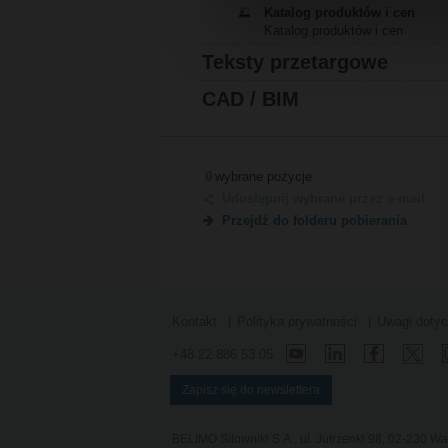
Katalog produktów i cen
Katalog produktów i cen
Teksty przetargowe
CAD / BIM
0
wybrane pozycje
Udostępnij wybrane przez e-mail
Przejdź do folderu pobierania
Kontakt
Polityka prywatności
Uwagi doty
+48 22 886 53 05
Zapisz się do newslettera
BELIMO Silowniki S.A., ul. Jutrzenki 98, 02-230 