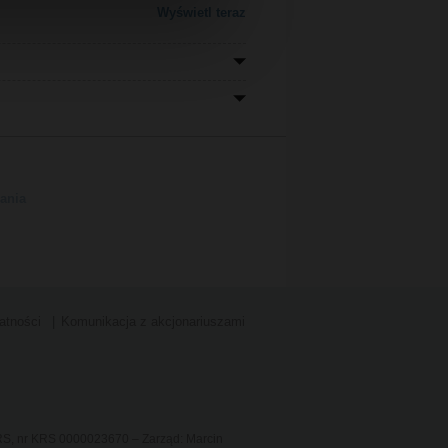
Wyświetl teraz
ania
atności
Komunikacja z akcjonariuszami
KRS, nr KRS 0000023670 – Zarząd: Marcin