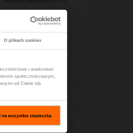
s., wewnętrzny kwadratowy), do SR..-R
O plikach cookies
ołecznościowe i analizować
artnerom społecznościowym,
anymi od Ciebie lub
zegóły
 na wszystkie ciasteczka