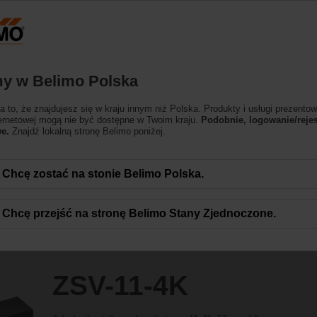
Polska
Produkty
Pomoc techniczna
O nas
y w Belimo Polska
esoria
 to, że znajdujesz się w kraju innym niż Polska. Produkty i usługi prezentow
ternetowej mogą nie być dostępne w Twoim kraju.
Podobnie, logowanie/rejes
e.
Znajdź lokalną stronę Belimo poniżej.
Chcę zostać na stonie Belimo Polska.
Chcę przejść na stronę Belimo Stany Zjednoczone.
ZSV-11-4K