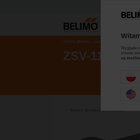
Witam
Strona główna
Zawory regulacyjne
Akc
Wygląda na
ZSV-11-4K
stronie in
są możliw
Wstecz do kategorii produktów