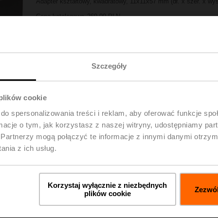
Adapter kształtowy, kwadratowy, 11x11x57 mm (dł. x szer. x wy
Cena katalogowa
269,00 PLN
Dodaj do listy
Dodaj do koszyka
projektów
Udostępnij
Szczegóły
 plików cookie
do spersonalizowania treści i reklam, aby oferować funkcje sp
ormacje o tym, jak korzystasz z naszej witryny, udostępniamy p
Partnerzy mogą połączyć te informacje z innymi danymi otrzym
nia z ich usług.
pobrania
Szc
Korzystaj wyłącznie z niezbędnych
Zezwól
plików cookie