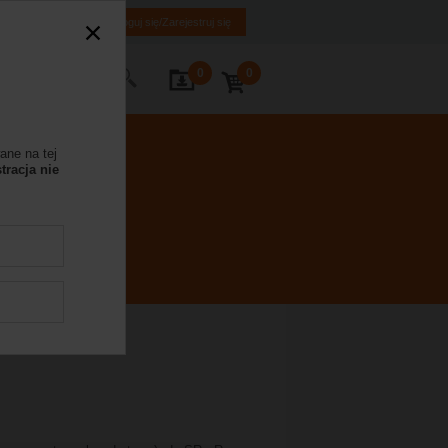
PL
EN
Zaloguj się/Zarejestruj się
0
0
Kontakt
ane na tej
tracja nie