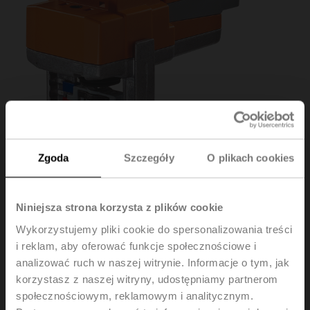
Zgoda
Szczegóły
O plikach cookies
Niniejsza strona korzysta z plików cookie
SV24A-SZ-TPC
Wykorzystujemy pliki cookie do spersonalizowania treści
i reklam, aby oferować funkcje społecznościowe i
analizować ruch w naszej witrynie. Informacje o tym, jak
Siłownik do zaworów grzybkowych, 1500 N,
korzystasz z naszej witryny, udostępniamy partnerom
AC/DC 24 V, 0.5...10 V, 150 s, Skok 20 mm, IP54,
społecznościowym, reklamowym i analitycznym.
Zaciski z kablem