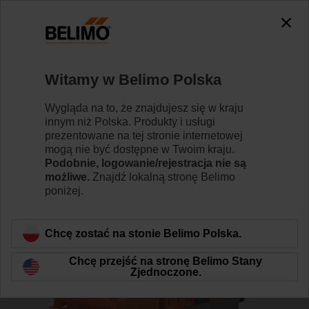
0
0
Strona główna
Siłowniki do przepustnic
Siłowniki do z
Witamy w Belimo Polska
SV24A-SZ-TPC
Wygląda na to, że znajdujesz się w kraju
innym niż Polska. Produkty i usługi
prezentowane na tej stronie internetowej
mogą nie być dostępne w Twoim kraju.
Dowiedz się więcej
Podobnie, logowanie/rejestracja nie są
możliwe.
Znajdź lokalną stronę Belimo
poniżej.
Wstecz do kategorii produktów
Chcę zostać na stonie Belimo Polska.
Chcę przejść na stronę Belimo Stany
Zjednoczone.