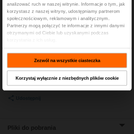
analizować ruch w naszej witrynie. Informacje o tym, jak
drog., DN 80, Kołnierz, PN 25, ps 2500 kPa,
korzystasz z naszej witryny, udostępniamy partnerom
Kvs 90 m³/h, Temperatura czynnika 5...150°C
społecznościowym, reklamowym i analitycznym.
[41...302°F]
Partnerzy mogą połączyć te informacje z innymi danymi
Siłownik do zaworów grzybkowych z funkcją
bezpieczeństwa NC/NO, 1000 N, AC 100...240 V, 3-
otrzymanymi od Ciebie lub uzyskanymi podczas
punktowe, 150 s, Skok 20 mm, IP54
korzystania z ich usług.
Siłownik dołączony osobno
Cena katalogowa
26 376,00 PLN
Zezwól na wszystkie ciasteczka
Dodaj do
koszyka
Korzystaj wyłącznie z niezbędnych plików cookie
Dodaj do listy
projektów
Udostępnij
Pliki do pobrania