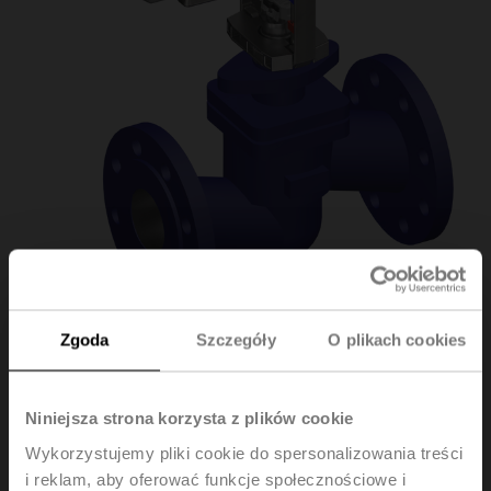
Zgoda
Szczegóły
O plikach cookies
H6080X90-
SP2/NVK230A-3
Niniejsza strona korzysta z plików cookie
Wykorzystujemy pliki cookie do spersonalizowania treści
i reklam, aby oferować funkcje społecznościowe i
Zawór grzybkowy (częściowe odciążenie grzyba), 2-