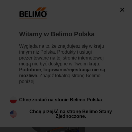
0
0
Strona główna
Zawory regulacyjne
Zawory grzybkowe
Witamy w Belimo Polska
H6080X90-SP2/NVK230A-3
Wygląda na to, że znajdujesz się w kraju
innym niż Polska. Produkty i usługi
prezentowane na tej stronie internetowej
mogą nie być dostępne w Twoim kraju.
Dowiedz się więcej
Podobnie, logowanie/rejestracja nie są
możliwe.
Znajdź lokalną stronę Belimo
poniżej.
Wstecz do kategorii produktów
Chcę zostać na stonie Belimo Polska.
Chcę przejść na stronę Belimo Stany
Zjednoczone.