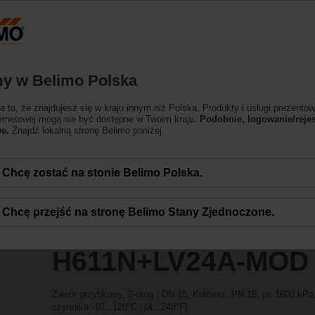
essing the absolute URL "https://www.belimo.com/pl/pl_PL/~mgnlArea=outdate
wory grzybkowe
A-MOD
y w Belimo Polska
 to, że znajdujesz się w kraju innym niż Polska. Produkty i usługi prezentow
ternetowej mogą nie być dostępne w Twoim kraju.
Podobnie, logowanie/rejes
e.
Znajdź lokalną stronę Belimo poniżej.
Chcę zostać na stonie Belimo Polska.
Chcę przejść na stronę Belimo Stany Zjednoczone.
H611N+LV24A-MOD
Zawór grzybkowy, 2-drog., DN 15, Kołnierz, PN 16, ps 1600 kPa
czynnika -10...120°C [14...248°F]