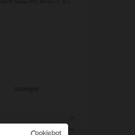
 MS/TP, Modbus RTU, MP-Bus, 2...10 V,
Szczegóły
Pobierz