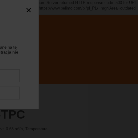
d~". java.io.IOException: Server returned HTTP response code: 500 for URL:
https://www.belimo.com/pl/pl_PL/~mgnlArea=outdated~
ane na tej
tracja nie
-TPC
Kvs 0.63 m³/h, Temperatura