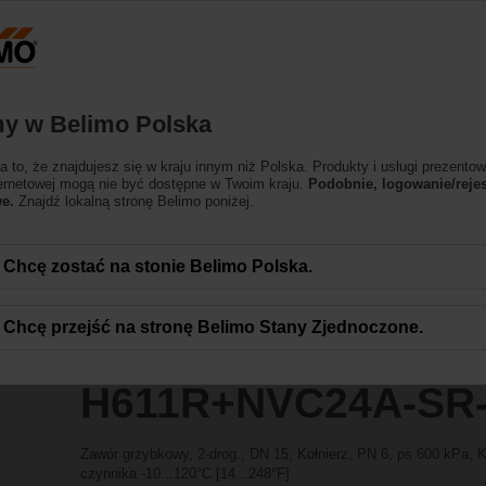
essing the absolute URL "https://www.belimo.com/pl/pl_PL/~mgnlArea=outdate
wory grzybkowe
4A-SR-TPC
y w Belimo Polska
 to, że znajdujesz się w kraju innym niż Polska. Produkty i usługi prezentow
ternetowej mogą nie być dostępne w Twoim kraju.
Podobnie, logowanie/rejes
e.
Znajdź lokalną stronę Belimo poniżej.
Chcę zostać na stonie Belimo Polska.
Chcę przejść na stronę Belimo Stany Zjednoczone.
H611R+NVC24A-SR
Zawór grzybkowy, 2-drog., DN 15, Kołnierz, PN 6, ps 600 kPa, 
czynnika -10...120°C [14...248°F]