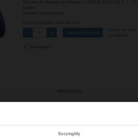
Siłownik do zaworów grzybkowych, 1000 N, AC/DC 24 V, 2...10 
kablem
Siłownik zamontowany
Cena katalogowa
4 062,00 PLN
Dodaj do listy
Dodaj do koszyka
projektów
Udostępnij
Akcesoria
– H6..R
Szczegóły
olski | 2063 KB | pdf