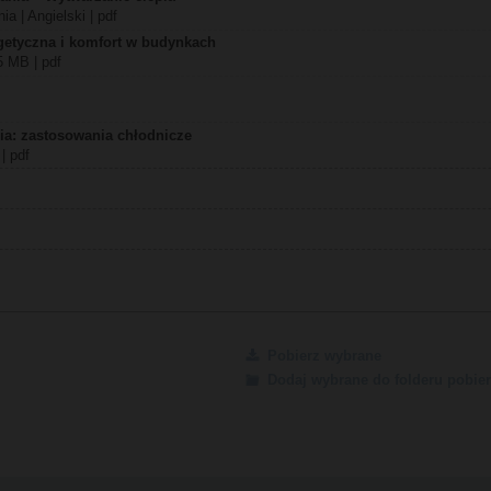
a | Angielski | pdf
getyczna i komfort w budynkach
5 MB | pdf
a: zastosowania chłodnicze
| pdf
Pobierz wybrane
Dodaj wybrane do folderu pobier