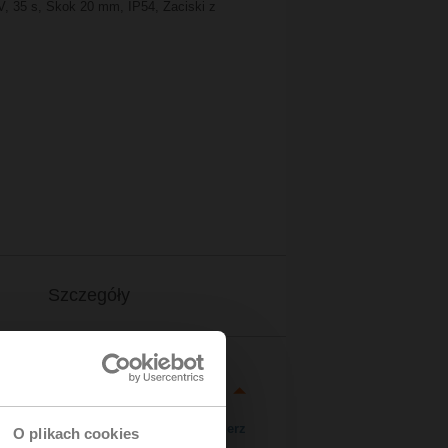
V, 35 s, Skok 20 mm, IP54, Zaciski z
Szczegóły
Pobierz
O plikach cookies