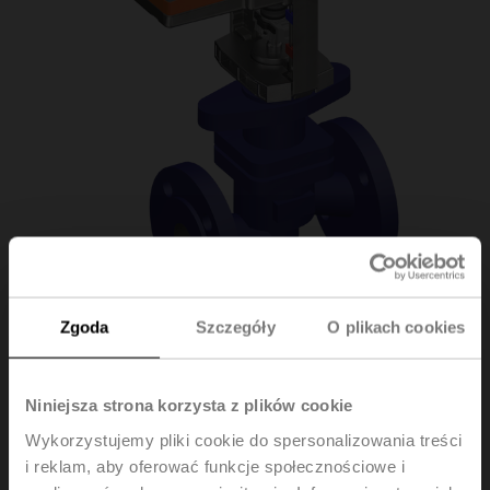
Zgoda
Szczegóły
O plikach cookies
H611S+SV24A-MP-
Niniejsza strona korzysta z plików cookie
TPC
Wykorzystujemy pliki cookie do spersonalizowania treści
i reklam, aby oferować funkcje społecznościowe i
Zawór grzybkowy, 2-drog., DN 15, Kołnierz, PN 16, ps