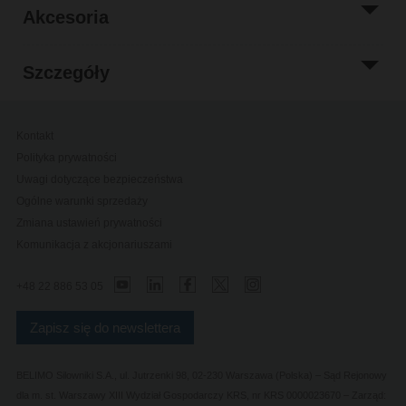
Akcesoria
Szczegóły
Kontakt
Polityka prywatności
Uwagi dotyczące bezpieczeństwa
Ogólne warunki sprzedaży
Zmiana ustawień prywatności
Komunikacja z akcjonariuszami
+48 22 886 53 05
Zapisz się do newslettera
BELIMO Silowniki S.A., ul. Jutrzenki 98, 02-230 Warszawa (Polska) – Sąd Rejonowy
dla m. st. Warszawy XIII Wydział Gospodarczy KRS, nr KRS 0000023670 – Zarząd: