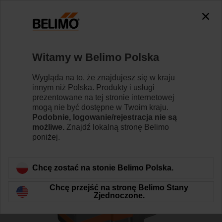
0
0
Strona główna
Zawory regulacyjne
Zawory grzybkowe
Witamy w Belimo Polska
H611S+SV24A-MP-TPC
Wygląda na to, że znajdujesz się w kraju
innym niż Polska. Produkty i usługi
prezentowane na tej stronie internetowej
mogą nie być dostępne w Twoim kraju.
Dowiedz się więcej
Podobnie, logowanie/rejestracja nie są
możliwe.
Znajdź lokalną stronę Belimo
poniżej.
Wstecz do kategorii produktów
Chcę zostać na stonie Belimo Polska.
Chcę przejść na stronę Belimo Stany
Zjednoczone.