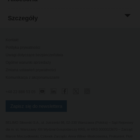
Szczegóły
Kontakt
Polityka prywatności
Uwagi dotyczące bezpieczeństwa
Ogólne warunki sprzedaży
Zmiana ustawień prywatności
Komunikacja z akcjonariuszami
+48 22 886 53 05
Zapisz się do newslettera
BELIMO Silowniki S.A., ul. Jutrzenki 98, 02-230 Warszawa (Polska) – Sąd Rejonowy
dla m. st. Warszawy XIII Wydział Gospodarczy KRS, nr KRS 0000023670 – Zarząd:
Marcin Moczydłowski, Członek Zarządu: Anna Wilner-Modrzewska, Prokurent: Piotr