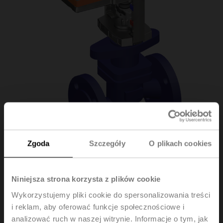
Zgoda
Szczegóły
O plikach cookies
H611S/LV24A-SZ-
Niniejsza strona korzysta z plików cookie
TPC
Wykorzystujemy pliki cookie do spersonalizowania treści
i reklam, aby oferować funkcje społecznościowe i
analizować ruch w naszej witrynie. Informacje o tym, jak
Zawór grzybkowy, 2-drog., DN 15, Kołnierz, PN 16, ps