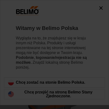
0
0
Strona główna
Zawory regulacyjne
Zawory grzybkowe
Witamy w Belimo Polska
H611S/LV24A-SZ-TPC
Wygląda na to, że znajdujesz się w kraju
innym niż Polska. Produkty i usługi
prezentowane na tej stronie internetowej
mogą nie być dostępne w Twoim kraju.
Dowiedz się więcej
Podobnie, logowanie/rejestracja nie są
możliwe.
Znajdź lokalną stronę Belimo
poniżej.
Wstecz do kategorii produktów
Chcę zostać na stonie Belimo Polska.
Chcę przejść na stronę Belimo Stany
Zjednoczone.