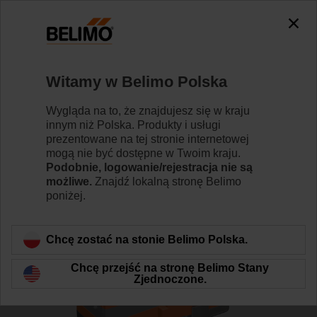
0
0
Strona główna
Zawory regulacyjne
Zawory grzybkowe
Witamy w Belimo Polska
H612N/LV24A-MP-TPC
Wygląda na to, że znajdujesz się w kraju
innym niż Polska. Produkty i usługi
prezentowane na tej stronie internetowej
mogą nie być dostępne w Twoim kraju.
Dowiedz się więcej
Podobnie, logowanie/rejestracja nie są
możliwe.
Znajdź lokalną stronę Belimo
poniżej.
Wstecz do kategorii produktów
Chcę zostać na stonie Belimo Polska.
Chcę przejść na stronę Belimo Stany
Zjednoczone.