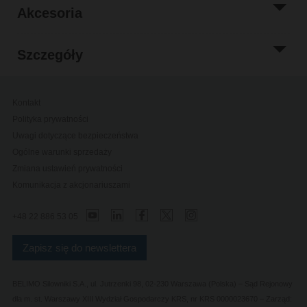
Akcesoria
Szczegóły
Kontakt
Polityka prywatności
Uwagi dotyczące bezpieczeństwa
Ogólne warunki sprzedaży
Zmiana ustawień prywatności
Komunikacja z akcjonariuszami
+48 22 886 53 05
Zapisz się do newslettera
BELIMO Silowniki S.A., ul. Jutrzenki 98, 02-230 Warszawa (Polska) – Sąd Rejonowy
dla m. st. Warszawy XIII Wydział Gospodarczy KRS, nr KRS 0000023670 – Zarząd: