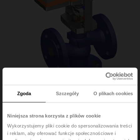
Zgoda
Szczegóły
O plikach cookies
H612N/LV24A-MP-
Niniejsza strona korzysta z plików cookie
TPC
Wykorzystujemy pliki cookie do spersonalizowania treści
i reklam, aby oferować funkcje społecznościowe i
Zawór grzybkowy, 2-drog., DN 15, Kołnierz, PN 16, ps