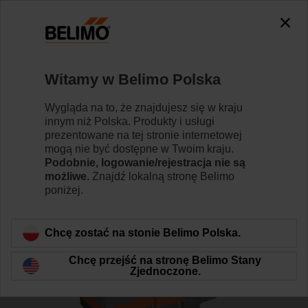
0
0
Strona główna
Zawory regulacyjne
Zawory grzybkowe
Witamy w Belimo Polska
H612S/NV24A-MOD
Wygląda na to, że znajdujesz się w kraju
innym niż Polska. Produkty i usługi
prezentowane na tej stronie internetowej
mogą nie być dostępne w Twoim kraju.
Dowiedz się więcej
Podobnie, logowanie/rejestracja nie są
możliwe.
Znajdź lokalną stronę Belimo
poniżej.
Wstecz do kategorii produktów
Chcę zostać na stonie Belimo Polska.
Chcę przejść na stronę Belimo Stany
Zjednoczone.