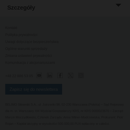
Szczegóły
Kontakt
Polityka prywatności
Uwagi dotyczące bezpieczeństwa
Ogólne warunki sprzedaży
Zmiana ustawień prywatności
Komunikacja z akcjonariuszami
+48 22 886 53 05
Zapisz się do newslettera
BELIMO Silowniki S.A., ul. Jutrzenki 98, 02-230 Warszawa (Polska) – Sąd Rejonowy
dla m. st. Warszawy XIII Wydział Gospodarczy KRS, nr KRS 0000023670 – Zarząd:
Marcin Moczydłowski, Członek Zarządu: Anna Wilner-Modrzewska, Prokurent: Piotr
Rojan – Kapitał akcyjny w wysokości 500.000,00 PLN wpłacony w całości.