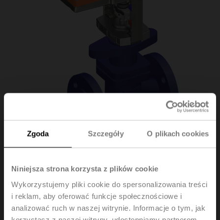
Zgoda
Szczegóły
O plikach cookies
H612S/NV24A-MOD
Niniejsza strona korzysta z plików cookie
Wykorzystujemy pliki cookie do spersonalizowania treści
Zawór grzybkowy, 2-drog., DN 15, Kołnierz, PN 16, ps
i reklam, aby oferować funkcje społecznościowe i
1600 kPa, Kvs 1 m³/h, Temperatura czynnika 5...150°C
analizować ruch w naszej witrynie. Informacje o tym, jak
[41...302°F]
korzystasz z naszej witryny, udostępniamy partnerom