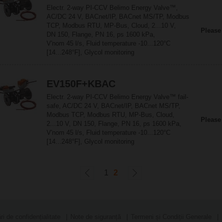
Electr. 2-way PI-CCV Belimo Energy Valve™,
AC/DC 24 V, BACnet/IP, BACnet MS/TP, Modbus
TCP, Modbus RTU, MP-Bus, Cloud, 2...10 V,
Please
DN 150, Flange, PN 16, ps 1600 kPa,
V'nom 45 l/s, Fluid temperature -10...120°C
[14...248°F], Glycol monitoring
EV150F+KBAC
Electr. 2-way PI-CCV Belimo Energy Valve™ fail-
safe, AC/DC 24 V, BACnet/IP, BACnet MS/TP,
Modbus TCP, Modbus RTU, MP-Bus, Cloud,
Please
2...10 V, DN 150, Flange, PN 16, ps 1600 kPa,
V'nom 45 l/s, Fluid temperature -10...120°C
[14...248°F], Glycol monitoring
1
2
ri de confidențialitate
Note de siguranță
Termeni și Condiții Generale