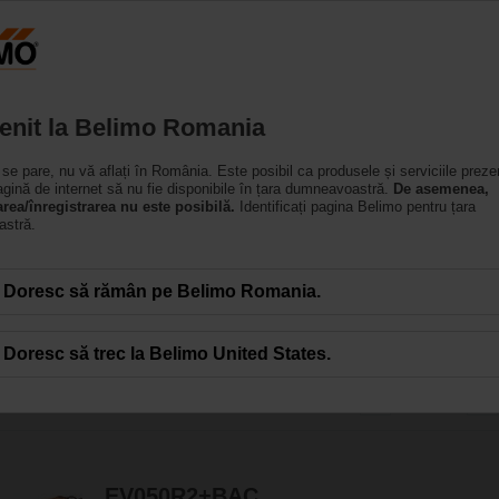
România
Produse
Suport
Despre noi
Cont
enit la Belimo Romania
se pare, nu vă aflați în România. Este posibil ca produsele și serviciile preze
gy Valve™
gină de internet să nu fie disponibile în țara dumneavoastră.
De asemenea,
area/înregistrarea nu este posibilă.
Identificați pagina Belimo pentru țara
stră.
j independentă de presiune care monitorizează suplimentar performanța bater
loud IoT.
Doresc să rămân pe Belimo Romania.
Doresc să trec la Belimo United States.
34
Results found
1
2
EV050R2+BAC