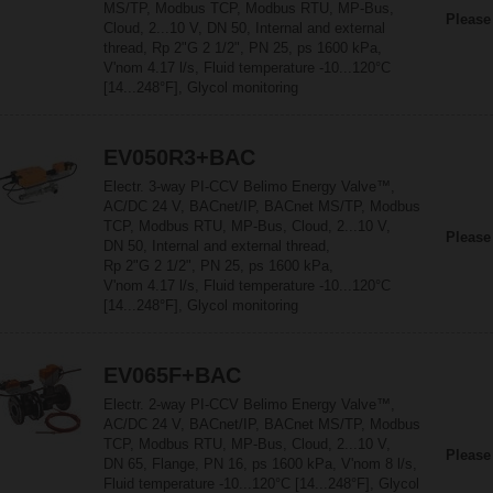
MS/TP, Modbus TCP, Modbus RTU, MP-Bus,
Please
Cloud, 2...10 V, DN 50, Internal and external
thread, Rp 2"G 2 1/2", PN 25, ps 1600 kPa,
V'nom 4.17 l/s, Fluid temperature -10...120°C
[14...248°F], Glycol monitoring
EV050R3+BAC
Electr. 3-way PI-CCV Belimo Energy Valve™,
AC/DC 24 V, BACnet/IP, BACnet MS/TP, Modbus
TCP, Modbus RTU, MP-Bus, Cloud, 2...10 V,
Please
DN 50, Internal and external thread,
Rp 2"G 2 1/2", PN 25, ps 1600 kPa,
V'nom 4.17 l/s, Fluid temperature -10...120°C
[14...248°F], Glycol monitoring
EV065F+BAC
Electr. 2-way PI-CCV Belimo Energy Valve™,
AC/DC 24 V, BACnet/IP, BACnet MS/TP, Modbus
TCP, Modbus RTU, MP-Bus, Cloud, 2...10 V,
Please
DN 65, Flange, PN 16, ps 1600 kPa, V'nom 8 l/s,
Fluid temperature -10...120°C [14...248°F], Glycol