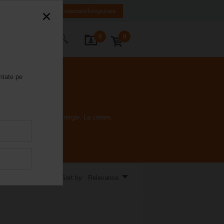
RO
EN
Conectare/Înregistrare
0
0
actați-ne
ntate pe
iei și consumul de energie. La cerere,
Sort by: Relevance