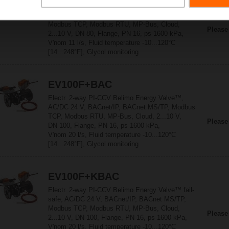
Electr. 2-way PI-CCV Belimo Energy Valve™ fail-
safe, AC/DC 24 V, BACnet/IP, BACnet MS/TP,
Modbus TCP, Modbus RTU, MP-Bus, Cloud,
Please
2...10 V, DN 80, Flange, PN 16, ps 1600 kPa,
V'nom 11 l/s, Fluid temperature -10...120°C
[14...248°F], Glycol monitoring
EV100F+BAC
Electr. 2-way PI-CCV Belimo Energy Valve™,
AC/DC 24 V, BACnet/IP, BACnet MS/TP, Modbus
TCP, Modbus RTU, MP-Bus, Cloud, 2...10 V,
Please
DN 100, Flange, PN 16, ps 1600 kPa,
V'nom 20 l/s, Fluid temperature -10...120°C
[14...248°F], Glycol monitoring
EV100F+KBAC
Electr. 2-way PI-CCV Belimo Energy Valve™ fail-
safe, AC/DC 24 V, BACnet/IP, BACnet MS/TP,
Modbus TCP, Modbus RTU, MP-Bus, Cloud,
Please
2...10 V, DN 100, Flange, PN 16, ps 1600 kPa,
V'nom 20 l/s, Fluid temperature -10...120°C