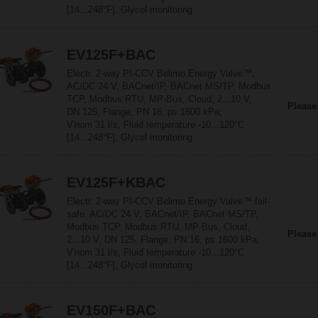
[14...248°F], Glycol monitoring
EV125F+BAC
Electr. 2-way PI-CCV Belimo Energy Valve™,
AC/DC 24 V, BACnet/IP, BACnet MS/TP, Modbus
TCP, Modbus RTU, MP-Bus, Cloud, 2...10 V,
Please
DN 125, Flange, PN 16, ps 1600 kPa,
V'nom 31 l/s, Fluid temperature -10...120°C
[14...248°F], Glycol monitoring
EV125F+KBAC
Electr. 2-way PI-CCV Belimo Energy Valve™ fail-
safe, AC/DC 24 V, BACnet/IP, BACnet MS/TP,
Modbus TCP, Modbus RTU, MP-Bus, Cloud,
Please
2...10 V, DN 125, Flange, PN 16, ps 1600 kPa,
V'nom 31 l/s, Fluid temperature -10...120°C
[14...248°F], Glycol monitoring
EV150F+BAC