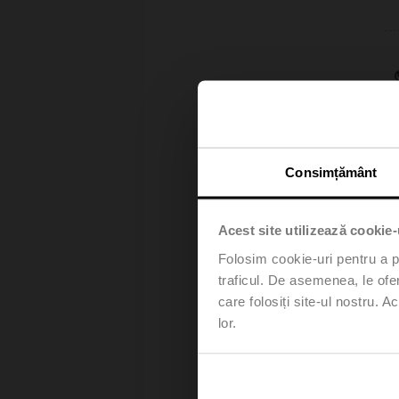
Consimțământ
Acest site utilizează cookie-
Folosim cookie-uri pentru a pe
traficul. De asemenea, le ofer
care folosiți site-ul nostru. A
lor.