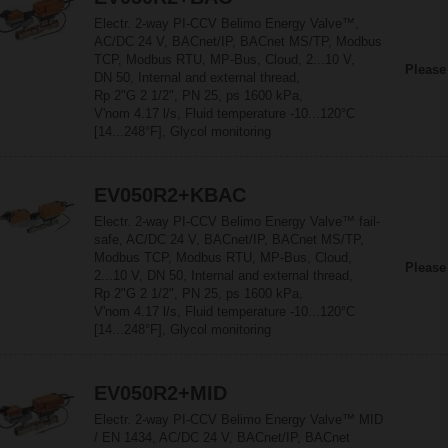
Electr. 2-way PI-CCV Belimo Energy Valve™,
AC/DC 24 V, BACnet/IP, BACnet MS/TP, Modbus
TCP, Modbus RTU, MP-Bus, Cloud, 2...10 V,
Please
DN 50, Internal and external thread,
Rp 2"G 2 1/2", PN 25, ps 1600 kPa,
V'nom 4.17 l/s, Fluid temperature -10...120°C
[14...248°F], Glycol monitoring
EV050R2+KBAC
Electr. 2-way PI-CCV Belimo Energy Valve™ fail-
safe, AC/DC 24 V, BACnet/IP, BACnet MS/TP,
Modbus TCP, Modbus RTU, MP-Bus, Cloud,
Please
2...10 V, DN 50, Internal and external thread,
Rp 2"G 2 1/2", PN 25, ps 1600 kPa,
V'nom 4.17 l/s, Fluid temperature -10...120°C
[14...248°F], Glycol monitoring
EV050R2+MID
Electr. 2-way PI-CCV Belimo Energy Valve™ MID
/ EN 1434, AC/DC 24 V, BACnet/IP, BACnet