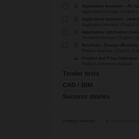
Application brochure – Air ha
Application brochure | English |
Application brochure – Heat 
Application brochure | English |
Application information Cool
Technical brochure | English | p
Brochure – Energy efficiency
Product brochure | English | 5 
Product and Price Catalogue
Product and price catalogue
Tender texts
CAD / BIM
Success stories
0
item(s) selected
Download sel