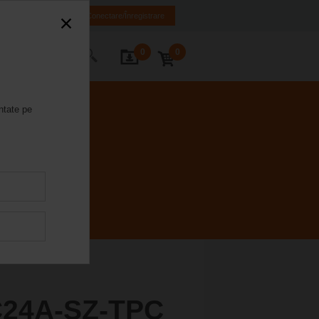
RO
EN
Conectare/Înregistrare
0
0
actați-ne
ntate pe
24A-SZ-TPC