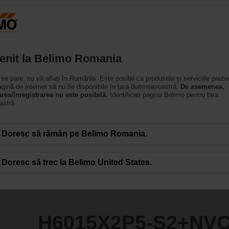
România
Produse
Suport
Despre noi
Cont
enit la Belimo Romania
se pare, nu vă aflați în România. Este posibil ca produsele și serviciile preze
S2+NVC24A-SZ-TPC
gină de internet să nu fie disponibile în țara dumneavoastră.
De asemenea,
area/înregistrarea nu este posibilă.
Identificați pagina Belimo pentru țara
stră.
Doresc să rămân pe Belimo Romania.
Doresc să trec la Belimo United States.
H6015X2P5-S2+NVC