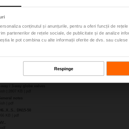
.-S2
uri
| 1727 KB | pdf
4A-SZ-TPC
rsonaliza conținutul și anunțurile, pentru a oferi funcții de rețele
| 2022 KB | pdf
im partenerilor de rețele sociale, de publicitate și de analize info
.X..-S(P)2
ceștia le pot combina cu alte informații oferite de dvs. sau culese î
B | pdf
A.. / NV..A.. / SV..A..
H4..B / H5..B / H6..N / H6..R / H6..S / H6..SP / H6..X..-S2 / H7..N / H7..R /
97 KB | pdf
Respinge
y – NVC24A-SZ-TPC
29 KB | pdf
2-way / 3-way globe valves
lish | 2807 KB | pdf
General notes
ish | pdf
H6..X..S.. DN15-50
 66 KB | pdf
NV..
 pdf