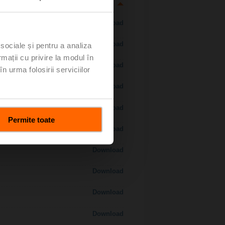
Download
Download
 sociale și pentru a analiza
rmații cu privire la modul în
Download
n urma folosirii serviciilor
Download
 H7..S / H7..X..S..
Download
Permite toate
Download
Download
Download
Download
Download