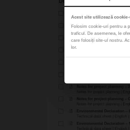
Documentation
Technical data sheet – H6..X.
Acest site utilizează cookie-
Technical data sheet | English 
Technical data sheet – NVC2
Folosim cookie-uri pentru a pe
Technical data sheet | English 
traficul. De asemenea, le ofer
Installation instructions – H6.
care folosiți site-ul nostru. A
Installation instructions | 309 K
lor.
Installation instructions – LV..
Installation instructions | pdf
EU Declaration of Conformity – 
EU Declaration of Conformity | 
EU Declaration of Conformit
EU Declaration of Conformity | 
Notes for project planning – 
Notes for project planning | Eng
Notes for project planning – 
Notes for project planning | Engl
Environmental Declaration – 
Technical data sheet | English |
Environmental Declaration – 
Technical data sheet | English |