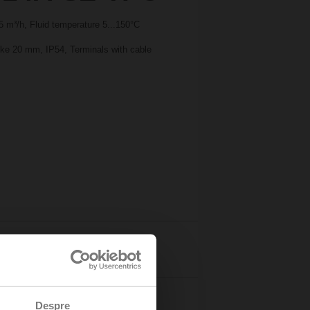
 m³/h, Fluid temperature 5...150°C
oke 20 mm, IP54, Terminals with cable
Details
Despre