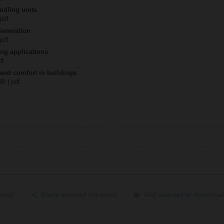
ndling units
 pdf
Generation
 pdf
ing applications
df
 and comfort in buildings
MB | pdf
ected
Share selected via email
Add selected to download