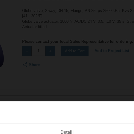
Globe valve, 2-way, DN 15, Flange, PN 25, ps 2500 kPa, Kvs 2.5
[41...302°F]
Globe valve actuator, 1000 N, AC/DC 24 V, 0.5...10 V, 35 s, Str
Actuator fitted
Please contact your local Sales Representative for ordering.
Add to Project List
Add to Cart
Share
Accessories
Detalii