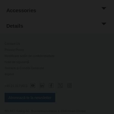
Accessories
Details
Contact Us
Privacy Policy
Modificare setări de confidențialitate
Note de siguranță
Termeni și Condiții Generale
Imprint
+40 21 3171613
Abonează-te la newsletter
BELIMO Holding AG, Brunnenbachstrasse 1, 8340 Hinwil (Elveția)