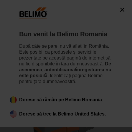
0
0
Home
Vane
Vane cu ventil
Bun venit la Belimo Romania
H6032X10-S2/SV24A-MP-TPC
După câte se pare, nu vă aflați în România.
Este posibil ca produsele și serviciile
prezentate pe această pagină de internet să
nu fie disponibile în țara dumneavoastră.
De
Learn more
asemenea, autentificarea/înregistrarea nu
este posibilă.
Identificați pagina Belimo
pentru țara dumneavoastră.
Back to product category
Doresc să rămân pe Belimo Romania.
Doresc să trec la Belimo United States.