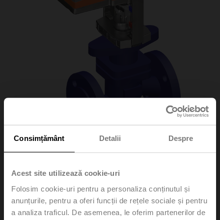
Consimțământ
Detalii
Despre
H6032X10-S2/SV24A-
Acest site utilizează cookie-uri
MP-TPC
Folosim cookie-uri pentru a personaliza conținutul și
anunțurile, pentru a oferi funcții de rețele sociale și pentru
a analiza traficul. De asemenea, le oferim partenerilor de
Globe valve, 2-way, DN 32, Flange, PN 25, ps