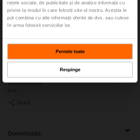
rețele sociale, de publicitate și de analize informații cu
2500 kPa, Kvs 10 m³/h, Fluid temperature 5...150°C
privire la modul în care folosiți site-ul nostru. Aceștia le
[41...302°F]
pot combina cu alte informații oferite de dvs. sau culese
Globe valve actuator, 1500 N, AC/DC 24 V, MP-Bus,
în urma folosirii serviciilor lor.
2...10 V, 150 s (90...150 s), Stroke 20 mm, IP54,
Terminals with cable
Actuator supplied separately
Permite toate
Please contact your local Sales Representative for
ordering.
Respinge
Add to Cart
Add to Project
List
Share
Downloads