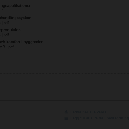
ingsapplikationer
df
behandlingssystem
 | pdf
eproduktion
 | pdf
 och komfort i byggnader
 MB | pdf
Ladda ner alla valda
Lägg till alla valda i nedladdni