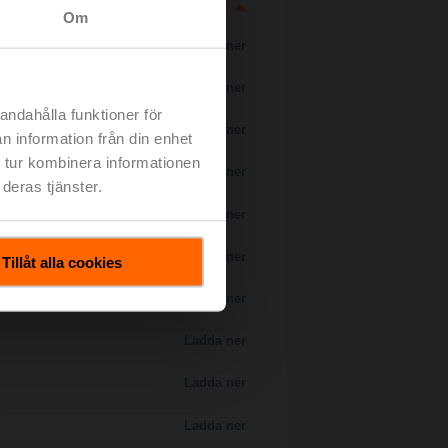
Om
Ladda ner
Ladda ner
andahålla funktioner för
Ladda ner
n information från din enhet
 tur kombinera informationen
Ladda ner
deras tjänster.
Ladda ner
Ladda ner
Tillåt alla cookies
Ladda ner
Ladda ner
Ladda ner
Ladda ner