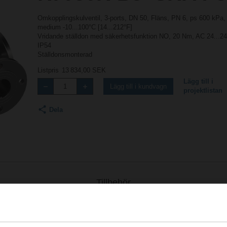
Omkopplingskulventil, 3-ports, DN 50, Fläns, PN 6, ps 600 kPa
medium -10...100°C [14...212°F]
Vridande ställdon med säkerhetsfunktion NO, 20 Nm, AC 24...24
IP54
Ställdonsmonterad
Listpris
13 834,00 SEK
Lägg till i
Lägg till i kundvagn
projektlistan
Dela
Tillbehör