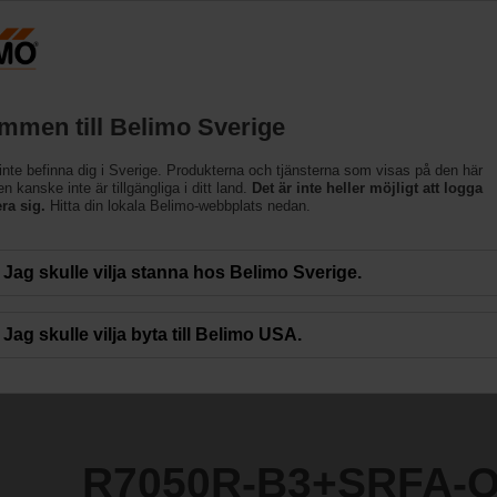
Sveri
Produkter
Support
Om oss
Kon
mmen till Belimo Sverige
inte befinna dig i Sverige. Produkterna och tjänsterna som visas på den här
SRFA-O
 kanske inte är tillgängliga i ditt land.
Det är inte heller möjligt att logga
era sig.
Hitta din lokala Belimo-webbplats nedan.
Jag skulle vilja stanna hos Belimo Sverige.
Jag skulle vilja byta till Belimo USA.
R7050R-B3+SRFA-