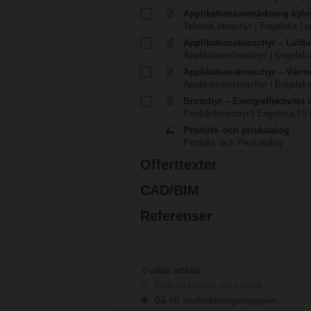
Applikationsanmärkning kyln
Teknisk broschyr | Engelska | p
Applikationsbroschyr – Luft
Applikationsbroschyr | Engelska
Applikationsbroschyr – Värm
Applikationsbroschyr | Engelska
Broschyr – Energieffektivitet
Produktbroschyr | Engelska | 5
Produkt- och priskatalog
Produkt- och Priskatalog
Offerttexter
CAD/BIM
Referenser
0
valda artiklar
Dela alla valda via e-post
Gå till nedladdningsmappen