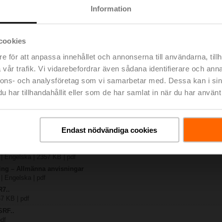
Information
367 KB | pdf
cookies
df
e för att anpassa innehållet och annonserna till användarna, tillh
R..-B.. / R7..R..-B..
vår trafik. Vi vidarebefordrar även sådana identifierare och anna
B | pdf
nnons- och analysföretag som vi samarbetar med. Dessa kan i sin
.A.. / SRF..A.. / on-off
har tillhandahållit eller som de har samlat in när du har använt 
 R20.., R30.., R60..R.., R70..R.., DN15...50
lse | 64 KB | pdf
y – SRFA-O
Endast nödvändiga cookies
else | pdf
ng – 2-ports/3-ports reglerventiler
 | Engelska | 2357 KB | pdf
ring – Allmänna anvisningar
 | Engelska | pdf
R7..
67 KB | pdf
SRF..
pdf