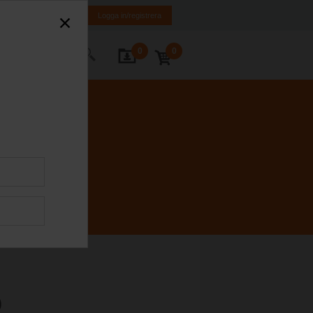
ge
SE
EN
Logga in/registrera
0
0
takta oss
O