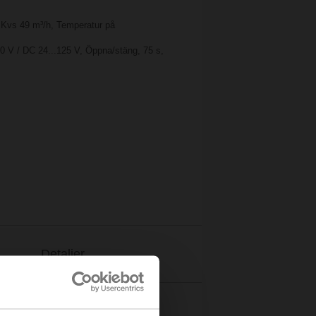
, Kvs 49 m³/h, Temperatur på
0 V / DC 24...125 V, Öppna/stäng, 75 s,
Detaljer