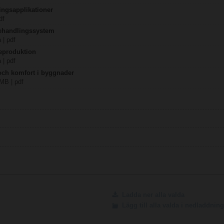
ingsapplikationer
df
behandlingssystem
 | pdf
eproduktion
 | pdf
 och komfort i byggnader
 MB | pdf
Ladda ner alla valda
Lägg till alla valda i nedladdni