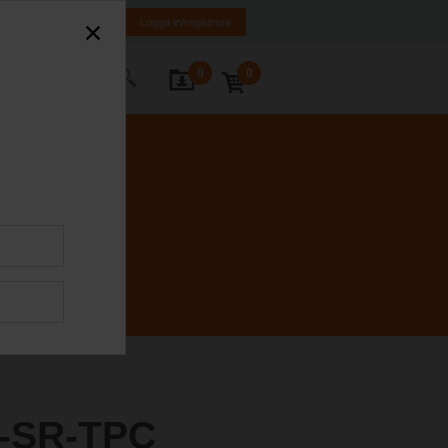
ge
SE
EN
Logga in/registrera
0
0
takta oss
-SR-TPC