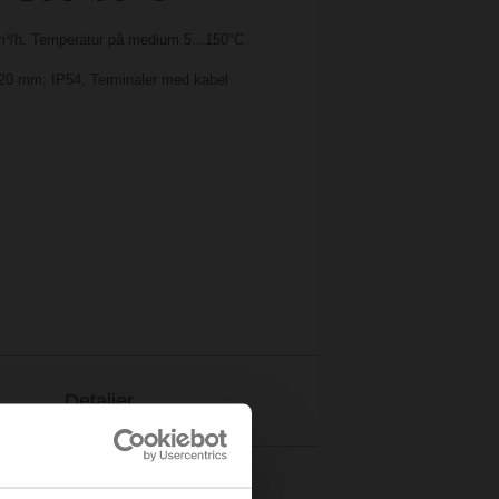
 m³/h, Temperatur på medium 5...150°C
ag 20 mm, IP54, Terminaler med kabel
Detaljer