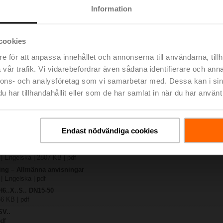
Information
2
727 KB | pdf
cookies
R-TPC
021 KB | pdf
e för att anpassa innehållet och annonserna till användarna, tillh
.X..-S(P)2
vår trafik. Vi vidarebefordrar även sådana identifierare och anna
B | pdf
nnons- och analysföretag som vi samarbetar med. Dessa kan i sin
A.. / NV..A.. / SV..A..
har tillhandahållit eller som de har samlat in när du har använt 
H4..B / H5..B / H6..N / H6..R / H6..S / H6..SP / H6..X..-S2 / H7..N / H7..R /
lse | 97 KB | pdf
y – SV24A-SR-TPC
Endast nödvändiga cookies
lse | 29 KB | pdf
ng – 2- och 3-ports sätesventiler
 | Engelska | 2807 KB | pdf
ring – Allmänna anvisningar
 | Engelska | pdf
H6..X..S.. DN15-50
66 KB | pdf
SV..
pdf