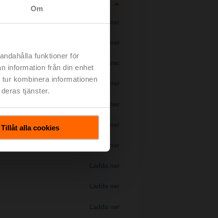
Om
Ladda ner
Ladda ner
andahålla funktioner för
Ladda ner
n information från din enhet
 tur kombinera informationen
Ladda ner
deras tjänster.
 H7..S / H7..X..S..
Ladda ner
Ladda ner
Tillåt alla cookies
Ladda ner
Ladda ner
Ladda ner
Ladda ner