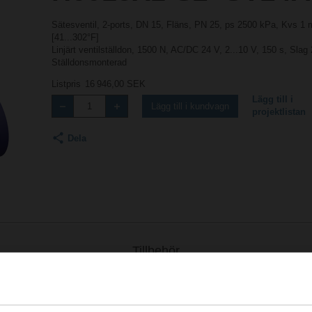
Sätesventil, 2-ports, DN 15, Fläns, PN 25, ps 2500 kPa, Kvs 1
[41...302°F]
Linjärt ventilställdon, 1500 N, AC/DC 24 V, 2...10 V, 150 s, Sl
Ställdonsmonterad
Listpris
16 946,00 SEK
Lägg till i
Lägg till i kundvagn
projektlistan
Dela
Tillbehör