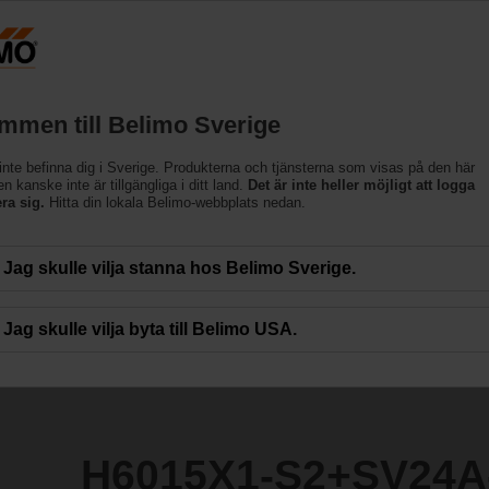
Sveri
Produkter
Support
Om oss
Kon
mmen till Belimo Sverige
inte befinna dig i Sverige. Produkterna och tjänsterna som visas på den här
+SV24A-SR-TPC
 kanske inte är tillgängliga i ditt land.
Det är inte heller möjligt att logga
era sig.
Hitta din lokala Belimo-webbplats nedan.
Jag skulle vilja stanna hos Belimo Sverige.
Jag skulle vilja byta till Belimo USA.
H6015X1-S2+SV24A