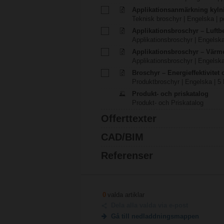
Applikationsanmärkning kyln
Teknisk broschyr | Engelska | p
Applikationsbroschyr – Luft
Applikationsbroschyr | Engelska
Applikationsbroschyr – Värm
Applikationsbroschyr | Engelska
Broschyr – Energieffektivitet
Produktbroschyr | Engelska | 5
Produkt- och priskatalog
Produkt- och Priskatalog
Offerttexter
CAD/BIM
Referenser
0
valda artiklar
Dela alla valda via e-post
Gå till nedladdningsmappen