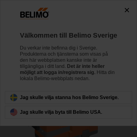
0
0
Hem
Reglerventiler
Sätesventiler
Välkommen till Belimo Sverige
H6020X4-S2/LVC24A-SR-TPC
Du verkar inte befinna dig i Sverige.
Produkterna och tjänsterna som visas på
den här webbplatsen kanske inte är
tillgängliga i ditt land.
Det är inte heller
Läs mer
möjligt att logga in/registrera sig.
Hitta din
lokala Belimo-webbplats nedan.
Tillbaka till produktkategori
Jag skulle vilja stanna hos Belimo Sverige.
Jag skulle vilja byta till Belimo USA.