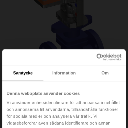
Samtycke
Information
Om
H6020X4-S2/LVC24A-
Denna webbplats använder cookies
Vi använder enhetsidentifierare för att anpassa innehållet
SR-TPC
och annonserna till användarna, tillhandahålla funktioner
för sociala medier och analysera vår trafik. Vi
vidarebefordrar även sådana identifierare och annan
Sätesventil, 2-ports, DN 20, Fläns, PN 25, ps 2500 kPa,