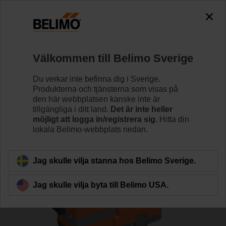
0
0
Hem
Reglerventiler
Sätesventiler
Välkommen till Belimo Sverige
H6020X6P3-S2+NV24A-SZ-TPC
Du verkar inte befinna dig i Sverige.
Produkterna och tjänsterna som visas på
den här webbplatsen kanske inte är
tillgängliga i ditt land.
Det är inte heller
Läs mer
möjligt att logga in/registrera sig.
Hitta din
lokala Belimo-webbplats nedan.
Tillbaka till produktkategori
Jag skulle vilja stanna hos Belimo Sverige.
Jag skulle vilja byta till Belimo USA.