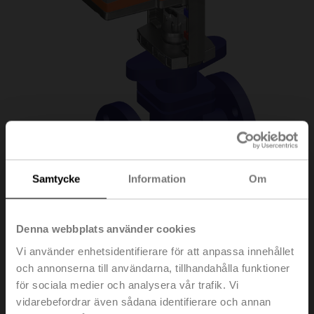
Samtycke
Information
Om
H6020X6P3-
Denna webbplats använder cookies
Vi använder enhetsidentifierare för att anpassa innehållet
S2+NV24A-SZ-TPC
och annonserna till användarna, tillhandahålla funktioner
för sociala medier och analysera vår trafik. Vi
vidarebefordrar även sådana identifierare och annan
Sätesventil, 2-ports, DN 20, Fläns, PN 25, ps 2500 kPa,