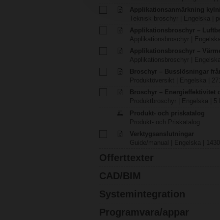
Applikationsanmärkning kyln
Teknisk broschyr | Engelska | p
Applikationsbroschyr – Luft
Applikationsbroschyr | Engelska
Applikationsbroschyr – Värm
Applikationsbroschyr | Engelska
Broschyr – Busslösningar fr
Produktöversikt | Engelska | 27
Broschyr – Energieffektivitet
Produktbroschyr | Engelska | 5
Produkt- och priskatalog
Produkt- och Priskatalog
Verktygsanslutningar
Guide/manual | Engelska | 1430
Offerttexter
CAD/BIM
Systemintegration
Programvara/appar