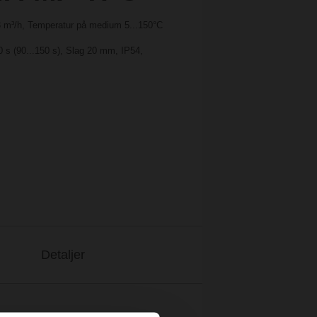
.3 m³/h, Temperatur på medium 5...150°C
0 s (90...150 s), Slag 20 mm, IP54,
Detaljer