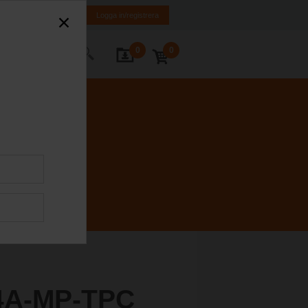
ge
SE
EN
Logga in/registrera
0
0
takta oss
4A-MP-TPC