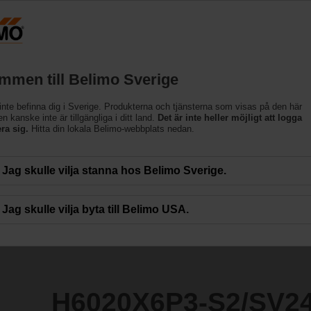
Sveri
Produkter
Support
Om oss
Kon
mmen till Belimo Sverige
inte befinna dig i Sverige. Produkterna och tjänsterna som visas på den här
S2/SV24A-MP-TPC
 kanske inte är tillgängliga i ditt land.
Det är inte heller möjligt att logga
era sig.
Hitta din lokala Belimo-webbplats nedan.
Jag skulle vilja stanna hos Belimo Sverige.
Jag skulle vilja byta till Belimo USA.
H6020X6P3-S2/SV2