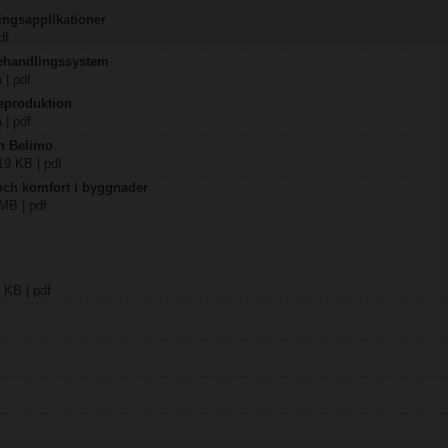
ingsapplikationer
df
behandlingssystem
 | pdf
eproduktion
 | pdf
ån Belimo
19 KB | pdf
 och komfort i byggnader
 MB | pdf
 KB | pdf