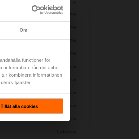
Ladda ner
Ladda ner
Om
Ladda ner
Ladda ner
andahålla funktioner för
 H7..S / H7..X..S..
Ladda ner
n information från din enhet
 tur kombinera informationen
Ladda ner
deras tjänster.
Ladda ner
Tillåt alla cookies
Ladda ner
Ladda ner
Ladda ner