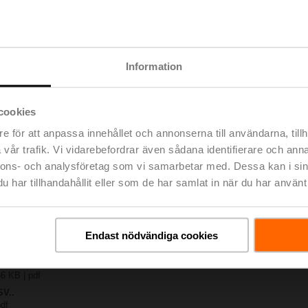
2
727 KB | pdf
MP-TPC
Information
792 KB | pdf
.X..-S(P)2
B | pdf
cookies
A.. / NV..A.. / SV..A..
e för att anpassa innehållet och annonserna till användarna, tillh
H4..B / H5..B / H6..N / H6..R / H6..S / H6..SP / H6..X..-S2 / H7..N / H7..R /
vår trafik. Vi vidarebefordrar även sådana identifierare och anna
lse | 97 KB | pdf
nnons- och analysföretag som vi samarbetar med. Dessa kan i sin
y – SV24A-MP-TPC
har tillhandahållit eller som de har samlat in när du har använt 
lse | 29 KB | pdf
ng – 2- och 3-ports sätesventiler
 | Engelska | 2807 KB | pdf
Endast nödvändiga cookies
ring – Allmänna anvisningar
 | Engelska | pdf
H6..X..S.. DN15-50
66 KB | pdf
SV..
pdf