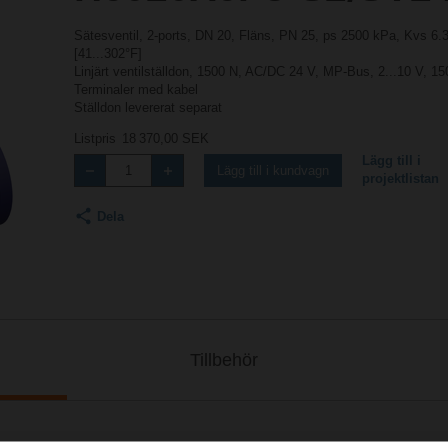
Sätesventil, 2-ports, DN 20, Fläns, PN 25, ps 2500 kPa, Kvs 6
[41...302°F]
Linjärt ventilställdon, 1500 N, AC/DC 24 V, MP-Bus, 2...10 V, 15
Terminaler med kabel
Ställdon levererat separat
Listpris
18 370,00 SEK
Lägg till i
Lägg till i kundvagn
projektlistan
Dela
Tillbehör