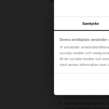
Dokumentation
Tekniskt datablad – H6..X..-S
Tekniskt datablad | Svenska | 1
Tekniskt datablad – SV24A-
Samtycke
Tekniskt datablad | Svenska | 2
Installationsanvisningar – H6.
Installationsanvisningar | 309 K
Denna webbplats använder 
Installationsanvisningar – LV..
Installationsanvisningar | pdf
Vi använder enhetsidentifierar
EU Declaration of Conformity – 
sociala medier och analysera 
EU-försäkran om överensstämme
till de sociala medier och a
EU Declaration of Conformit
med annan information som du 
EU-försäkran om överensstämme
Anvisningar för projektplaneri
Anvisningar för projektplanering
Anvisningar för projektplane
Anvisningar för projektplanering
Environmental Declaration – 
Tekniskt datablad | Engelska | 
Environmental Declaration – 
Tekniskt datablad | Engelska | 