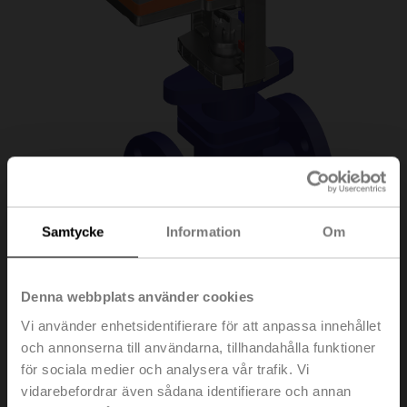
Samtycke
Information
Om
H6020X6P3-
Denna webbplats använder cookies
Vi använder enhetsidentifierare för att anpassa innehållet
S2/SVC24A-SZ-TPC
och annonserna till användarna, tillhandahålla funktioner
för sociala medier och analysera vår trafik. Vi
vidarebefordrar även sådana identifierare och annan
Sätesventil, 2-ports, DN 20, Fläns, PN 25, ps 2500 kPa,