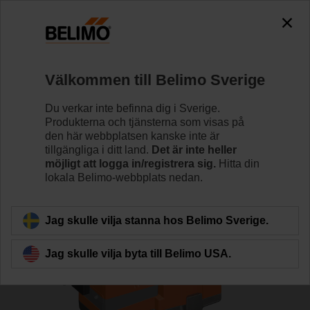
0
0
Hem
Reglerventiler
Sätesventiler
Välkommen till Belimo Sverige
H6020X6P3-S2/SVC24A-SZ-TPC
Du verkar inte befinna dig i Sverige.
Produkterna och tjänsterna som visas på
den här webbplatsen kanske inte är
tillgängliga i ditt land.
Det är inte heller
Läs mer
möjligt att logga in/registrera sig.
Hitta din
lokala Belimo-webbplats nedan.
Tillbaka till produktkategori
Jag skulle vilja stanna hos Belimo Sverige.
Jag skulle vilja byta till Belimo USA.