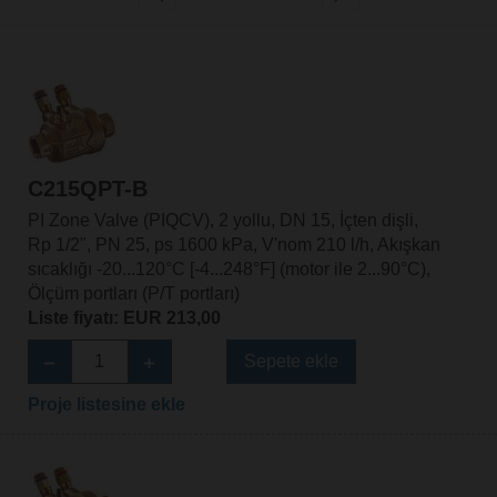
C215QPT-B
PI Zone Valve (PIQCV), 2 yollu, DN 15, İçten dişli,
Rp 1/2", PN 25, ps 1600 kPa, V'nom 210 l/h, Akışkan
sıcaklığı -20...120°C [-4...248°F] (motor ile 2...90°C),
Ölçüm portları (P/T portları)
Liste fiyatı: EUR 213,00
Sepete ekle
Proje listesine ekle