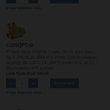
Proje listesine ekle
C225QPT-G
PI Zone Valve (PIQCV), 2 yollu, DN 25, İçten dişli,
Rp 1", PN 25, ps 1600 kPa, V'nom 2100 l/h, Akışkan
sıcaklığı -20...120°C [-4...248°F] (motor ile 2...90°C),
Ölçüm portları (P/T portları)
Liste fiyatı: EUR 344,00
Sepete ekle
Proje listesine ekle