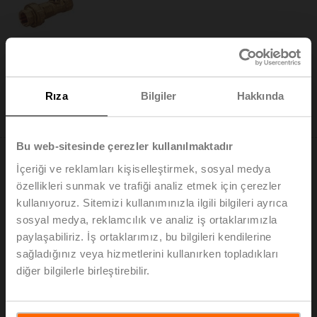
C215QFLH-D
PI debi sınırlayıcı vana (PIFLV), 2 yollu, DN 15, İçten
dişli, Rp 1/2", PN 25, ps 1600 kPa, V'nom 470 l/h,
Rıza
Bilgiler
Hakkında
Akışkan sıcaklığı 2...80°C [36...176°F]
Yakında geliyor
Bu web-sitesinde çerezler kullanılmaktadır
İçeriği ve reklamları kişiselleştirmek, sosyal medya
özellikleri sunmak ve trafiği analiz etmek için çerezler
kullanıyoruz. Sitemizi kullanımınızla ilgili bilgileri ayrıca
sosyal medya, reklamcılık ve analiz iş ortaklarımızla
C215QFLH-E
paylaşabiliriz. İş ortaklarımız, bu bilgileri kendilerine
PI debi sınırlayıcı vana (PIFLV), 2 yollu, DN 15, İçten
sağladığınız veya hizmetlerini kullanırken topladıkları
dişli, Rp 1/2", PN 25, ps 1600 kPa, V'nom 650 l/h,
diğer bilgilerle birleştirebilir.
Akışkan sıcaklığı 2...80°C [36...176°F]
Liste fiyatı: EUR 113,00