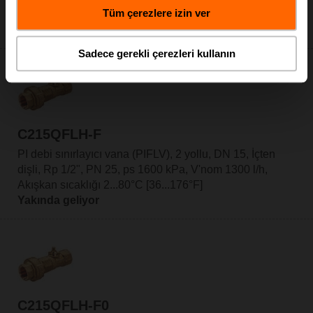
Sepete ekle
Tüm çerezlere izin ver
Proje listesine ekle
Sadece gerekli çerezleri kullanın
C215QFLH-F
PI debi sınırlayıcı vana (PIFLV), 2 yollu, DN 15, İçten
dişli, Rp 1/2", PN 25, ps 1600 kPa, V'nom 1300 l/h,
Akışkan sıcaklığı 2...80°C [36...176°F]
Yakında geliyor
C215QFLH-F0