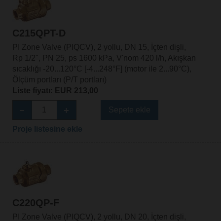
C215QPT-D
PI Zone Valve (PIQCV), 2 yollu, DN 15, İçten dişli,
Rp 1/2", PN 25, ps 1600 kPa, V'nom 420 l/h, Akışkan
sıcaklığı -20...120°C [-4...248°F] (motor ile 2...90°C),
Ölçüm portları (P/T portları)
Liste fiyatı: EUR 213,00
Sepete ekle
Proje listesine ekle
C220QP-F
PI Zone Valve (PIQCV), 2 yollu, DN 20, İçten dişli,