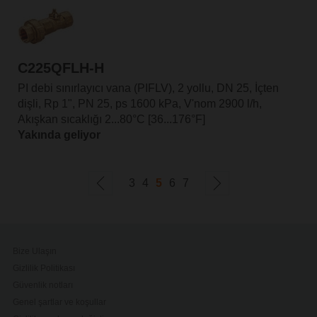
C225QFLH-H
PI debi sınırlayıcı vana (PIFLV), 2 yollu, DN 25, İçten
dişli, Rp 1", PN 25, ps 1600 kPa, V'nom 2900 l/h,
Akışkan sıcaklığı 2...80°C [36...176°F]
Yakında geliyor
3
4
5
6
7
Bize Ulaşın
Gizlilik Politikası
Güvenlik notları
Genel şartlar ve koşullar