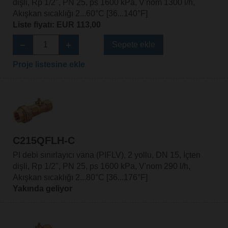
dişli, Rp 1/2", PN 25, ps 1600 kPa, V'nom 1300 l/h,
Akışkan sıcaklığı 2...60°C [36...140°F]
Liste fiyatı: EUR 113,00
Sepete ekle
Proje listesine ekle
C215QFLH-C
PI debi sınırlayıcı vana (PIFLV), 2 yollu, DN 15, İçten
dişli, Rp 1/2", PN 25, ps 1600 kPa, V'nom 290 l/h,
Akışkan sıcaklığı 2...80°C [36...176°F]
Yakında geliyor