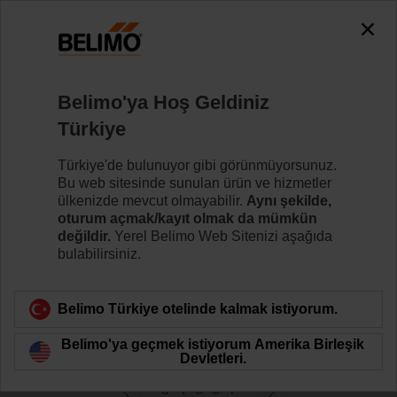
0
0
Ana sayfa
Kontrol Vanaları
Belimo'ya Hoş Geldiniz
Basınçtan Bağımsız Kontrol Vanaları
Türkiye
Belimo basınçtan bağımsız vana teknolojisi, değişken
debi sistemlerinin kontrolünü optimize eder ve
Türkiye'de bulunuyor gibi görünmüyorsunuz.
maksimum enerji tasarrufu sağlar.
Bu web sitesinde sunulan ürün ve hizmetler
ülkenizde mevcut olmayabilir.
Aynı şekilde,
oturum açmak/kayıt olmak da mümkün
Daha fazla bilgi
değildir.
Yerel Belimo Web Sitenizi aşağıda
bulabilirsiniz.
Filtreleme ölçütü
Belimo Türkiye otelinde kalmak istiyorum.
124
Sonuç bulundu
Belimo'ya geçmek istiyorum Amerika Birleşik
Devletleri.
3
4
5
6
7