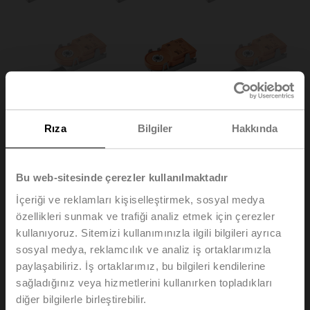
Rıza
Bilgiler
Hakkında
Bu web-sitesinde çerezler kullanılmaktadır
İçeriği ve reklamları kişiselleştirmek, sosyal medya
özellikleri sunmak ve trafiği analiz etmek için çerezler
UH24Y-L.1
kullanıyoruz. Sitemizi kullanımınızla ilgili bilgileri ayrıca
sosyal medya, reklamcılık ve analiz iş ortaklarımızla
paylaşabiliriz. İş ortaklarımız, bu bilgileri kendilerine
Dikey hareketli motor, 50 N, AC/DC 24 V, Aç/kapa,
sağladığınız veya hizmetlerini kullanırken topladıkları
Yüzer kontrol, 122 s, Strok 60 mm, IP20
diğer bilgilerle birleştirebilir.
40'lı paket