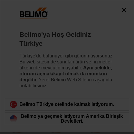
0
0
Ana sayfa
Damper motorları
Acil Durumda Kontrol Fonk
Belimo'ya Hoş Geldiniz
UM230Y-R.1
Türkiye
Türkiye'de bulunuyor gibi görünmüyorsunuz.
Bu web sitesinde sunulan ürün ve hizmetler
Daha fazla bilgi
ülkenizde mevcut olmayabilir.
Aynı şekilde,
oturum açmak/kayıt olmak da mümkün
değildir.
Yerel Belimo Web Sitenizi aşağıda
bulabilirsiniz.
Ürün kategorisine dön
Belimo Türkiye otelinde kalmak istiyorum.
Belimo'ya geçmek istiyorum Amerika Birleşik
Devletleri.