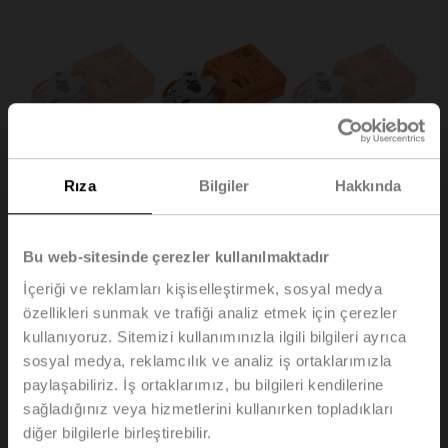
Rıza
Bilgiler
Hakkında
Bu web-sitesinde çerezler kullanılmaktadır
İçeriği ve reklamları kişiselleştirmek, sosyal medya
özellikleri sunmak ve trafiği analiz etmek için çerezler
UM230Y-R.1
kullanıyoruz. Sitemizi kullanımınızla ilgili bilgileri ayrıca
sosyal medya, reklamcılık ve analiz iş ortaklarımızla
paylaşabiliriz. İş ortaklarımız, bu bilgileri kendilerine
Rotary motor, 1 Nm, AC 100...240 V, Aç/kapa, Yüzer
sağladığınız veya hizmetlerini kullanırken topladıkları
kontrol, 22 s, IP20, Konektör fişi
diğer bilgilerle birleştirebilir.
100'lı paket