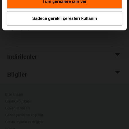
Tüm çerezlere izin ver
Proje listesine
ekle
Sadece gerekli çerezleri kullanın
Paylaş
İndirilenler
Bilgiler
Bize Ulaşın
Gizlilik Politikası
Güvenlik notları
Genel şartlar ve koşullar
Gizlilik ayarlarını değiştir