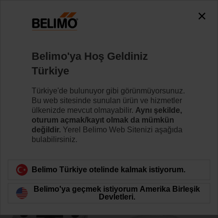
0
0
Ana sayfa
Damper motorları
Aksesuarlar
Belimo'ya Hoş Geldiniz
ZF10-NSA-F
Türkiye
Türkiye'de bulunuyor gibi görünmüyorsunuz.
Bu web sitesinde sunulan ürün ve hizmetler
ülkenizde mevcut olmayabilir.
Aynı şekilde,
oturum açmak/kayıt olmak da mümkün
Ürün kategorisine dön
değildir.
Yerel Belimo Web Sitenizi aşağıda
bulabilirsiniz.
Belimo Türkiye otelinde kalmak istiyorum.
Belimo'ya geçmek istiyorum Amerika Birleşik
Devletleri.