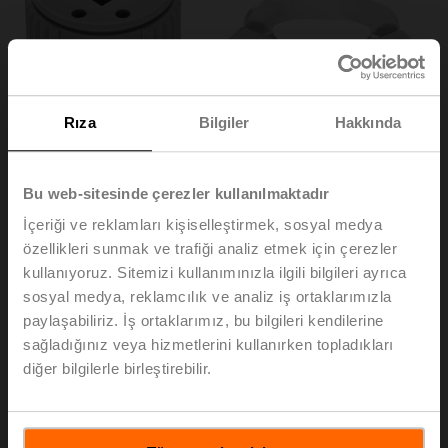
Rıza
Bilgiler
Hakkında
Bu web-sitesinde çerezler kullanılmaktadır
İçeriği ve reklamları kişiselleştirmek, sosyal medya
özellikleri sunmak ve trafiği analiz etmek için çerezler
kullanıyoruz. Sitemizi kullanımınızla ilgili bilgileri ayrıca
ZF10-NSA-F
sosyal medya, reklamcılık ve analiz iş ortaklarımızla
paylaşabiliriz. İş ortaklarımız, bu bilgileri kendilerine
sağladığınız veya hizmetlerini kullanırken topladıkları
Form fit insert, 10x10 mm, NF..A / SF..A için
diğer bilgilerle birleştirebilir.
20'lı paket
Liste fiyatı
EUR 142,00
Sepete ekle