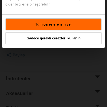
diğer bilgilerle birleştirebilir.
Rotary motor, 20 Nm, AC/DC 24 V, MP-Bus, 2...10 V,
35 s (35...150 s), IP54
Liste fiyatı
EUR 423,00
Tüm çerezlere izin ver
Sepete ekle
Sadece gerekli çerezleri kullanın
Proje listesine
ekle
Paylaş
İndirilenler
Aksesuarlar