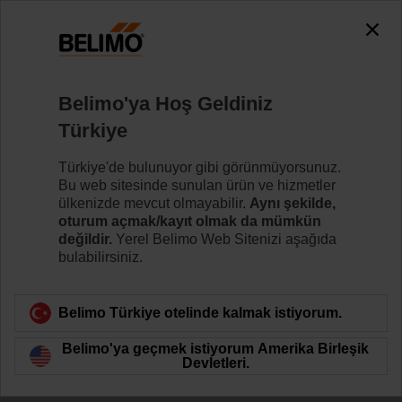
The exception is : javax.servlet.jsp.JspException: Problem
accessing the absolute URL
"https://www.belimo.com/tr/tr_TR/~mgnlArea=outdated~".
java.io.IOException: Server returned HTTP response code: 500
for URL:
Belimo'ya Hoş Geldiniz
https://www.belimo.com/tr/tr_TR/~mgnlArea=outdated~
Türkiye
Ana sayfa
Damper motorları
Vana Motorları
Türkiye'de bulunuyor gibi görünmüyorsunuz.
Bu web sitesinde sunulan ürün ve hizmetler
SRC24A-MP
ülkenizde mevcut olmayabilir.
Aynı şekilde,
oturum açmak/kayıt olmak da mümkün
değildir.
Yerel Belimo Web Sitenizi aşağıda
bulabilirsiniz.
Daha fazla bilgi
Belimo Türkiye otelinde kalmak istiyorum.
Belimo'ya geçmek istiyorum Amerika Birleşik
Ürün kategorisine dön
Devletleri.