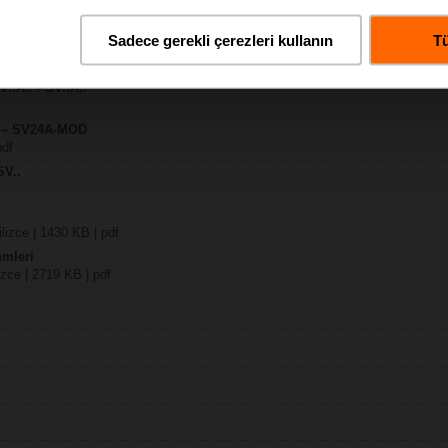
Sadece gerekli çerezleri kullanın
Tü
KB | pdf
V..A.. / SV..A..
y – SV24A-MOD
pdf
SV..
lizce | 1430 KB | pdf
ümleri
ilizce | 2719 KB | pdf