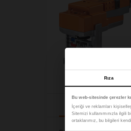
Rıza
Bu web-sitesinde çerezler k
İndirilenler
İçeriği ve reklamları kişisell
Sitemizi kullanımınızla ilgili 
ortaklarımız, bu bilgileri kendi