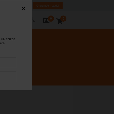
iye
TR
EN
Oturum Aç/Kaydol
0
0
ze Ulaşın
r ülkenizde
erel