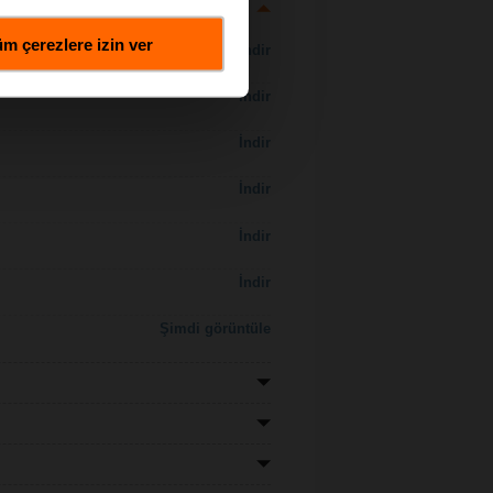
m çerezlere izin ver
İndir
İndir
İndir
İndir
İndir
İndir
Şimdi görüntüle