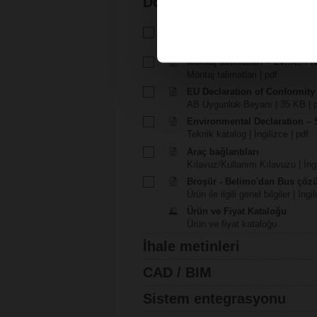
Dokümantasyon
Teknik katalog – SV24A-MOD
Teknik katalog | Türkçe | 2464 
Montaj talimatlari – LV..A.. / N
Montaj talimatlari | pdf
EU Declaration of Conformit
AB Uygunluk Beyanı | 35 KB | 
Environmental Declaration – 
Teknik katalog | İngilizce | pdf
Araç bağlantıları
Kılavuz/Kullanım Kılavuzu | İngi
Broşür - Belimo'dan Bus çöz
Ürün ile ilgili genel bilgiler | İng
Ürün ve Fiyat Kataloğu
Ürün ve fiyat kataloğu
İhale metinleri
CAD / BIM
Sistem entegrasyonu