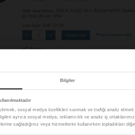
Glob vana motoru, 1500 N, AC/DC 24 V, BACnet MS/TP, Modbus 
s), Strok 20 mm, IP54
Liste fiyatı
EUR 731,00
Proje listesine ekle
Sepete ekle
Paylaş
Bilgiler
ullanılmaktadır
Aksesuarlar
eştirmek, sosyal medya özellikleri sunmak ve trafiği analiz etmek 
bilgileri ayrıca sosyal medya, reklamcılık ve analiz iş ortaklarımızl
lerine sağladığınız veya hizmetlerini kullanırken topladıkları diğer b