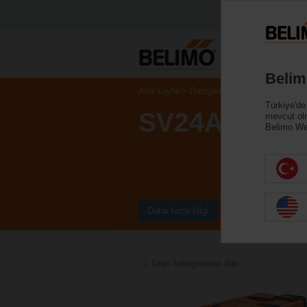
Belim
Ana sayfa
Damper motorları
Vana Moto
Türkiye'de
SV24A-MOD
mevcut ol
Belimo Web
Daha fazla bilgi
Ürün kategorisine dön