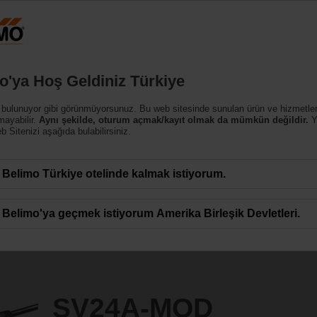
Türk
Ürünler
Destek
Hakkımızda
Bi
o'ya Hoş Geldiniz Türkiye
rları
 bulunuyor gibi görünmüyorsunuz. Bu web sitesinde sunulan ürün ve hizmetle
mayabilir.
Aynı şekilde, oturum açmak/kayıt olmak da mümkün değildir.
Y
 Sitenizi aşağıda bulabilirsiniz.
Belimo Türkiye otelinde kalmak istiyorum.
Belimo'ya geçmek istiyorum Amerika Birleşik Devletleri.
SV24A-MOD