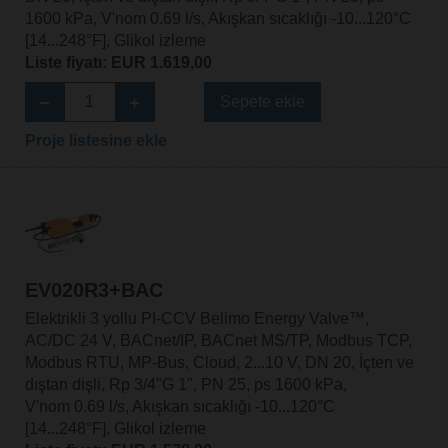
1600 kPa, V'nom 0.69 l/s, Akışkan sıcaklığı -10...120°C
[14...248°F], Glikol izleme
Liste fiyatı: EUR 1.619,00
Sepete ekle
Proje listesine ekle
EV020R3+BAC
Elektrikli 3 yollu PI-CCV Belimo Energy Valve™,
AC/DC 24 V, BACnet/IP, BACnet MS/TP, Modbus TCP,
Modbus RTU, MP-Bus, Cloud, 2...10 V, DN 20, İçten ve
dıştan dişli, Rp 3/4"G 1", PN 25, ps 1600 kPa,
V'nom 0.69 l/s, Akışkan sıcaklığı -10...120°C
[14...248°F], Glikol izleme