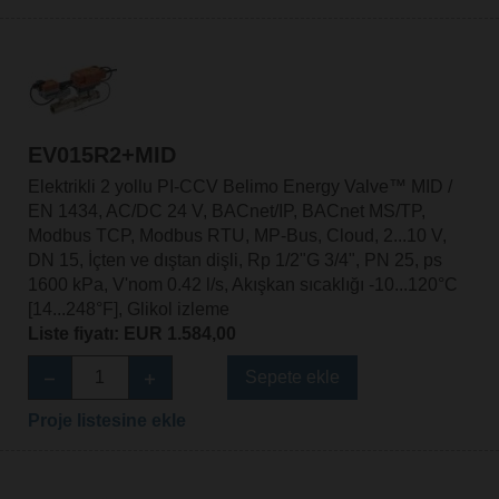
EV015R2+MID
Elektrikli 2 yollu PI-CCV Belimo Energy Valve™ MID /
EN 1434, AC/DC 24 V, BACnet/IP, BACnet MS/TP,
Modbus TCP, Modbus RTU, MP-Bus, Cloud, 2...10 V,
DN 15, İçten ve dıştan dişli, Rp 1/2"G 3/4", PN 25, ps
1600 kPa, V'nom 0.42 l/s, Akışkan sıcaklığı -10...120°C
[14...248°F], Glikol izleme
Liste fiyatı: EUR 1.584,00
Sepete ekle
Proje listesine ekle