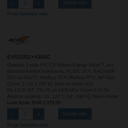
Sepete ekle
Proje listesine ekle
EV015R2+KBAC
Elektrikli 2 yollu PI-CCV Belimo Energy Valve™, acil
durumda kontrol fonksiyonlu, AC/DC 24 V, BACnet/IP,
BACnet MS/TP, Modbus TCP, Modbus RTU, MP-Bus,
Cloud, 2...10 V, DN 15, İçten ve dıştan dişli,
Rp 1/2"G 3/4", PN 25, ps 1600 kPa, V'nom 0.42 l/s,
Akışkan sıcaklığı -10...120°C [14...248°F], Glikol izleme
Liste fiyatı: EUR 2.379,00
Sepete ekle
Proje listesine ekle