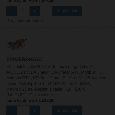
Liste fiyatı: EUR 1.578,00
Sepete ekle
Proje listesine ekle
EV025R2+BAC
Elektrikli 2 yollu PI-CCV Belimo Energy Valve™,
AC/DC 24 V, BACnet/IP, BACnet MS/TP, Modbus TCP,
Modbus RTU, MP-Bus, Cloud, 2...10 V, DN 25, İçten ve
dıştan dişli, Rp 1"G 1 1/4", PN 25, ps 1600 kPa,
V'nom 0.97 l/s, Akışkan sıcaklığı -10...120°C
[14...248°F], Glikol izleme
Liste fiyatı: EUR 1.512,00
Sepete ekle