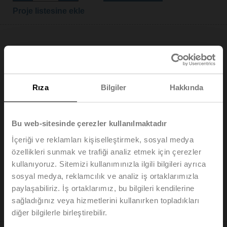
Proje listesine ekle
EV025R2+KBAC
Rıza
Bilgiler
Hakkında
Elektrikli 2 yollu PI-CCV Belimo Energy Valve™, acil
durumda kontrol fonksiyonlu, AC/DC 24 V, BACnet/IP,
Bu web-sitesinde çerezler kullanılmaktadır
BACnet MS/TP, Modbus TCP, Modbus RTU, MP-Bus,
Cloud, 2...10 V, DN 25, İçten ve dıştan dişli,
İçeriği ve reklamları kişiselleştirmek, sosyal medya
Rp 1"G 1 1/4", PN 25, ps 1600 kPa, V'nom 0.97 l/s,
özellikleri sunmak ve trafiği analiz etmek için çerezler
Akışkan sıcaklığı -10...120°C [14...248°F], Glikol izleme
kullanıyoruz. Sitemizi kullanımınızla ilgili bilgileri ayrıca
Liste fiyatı: EUR 2.450,00
sosyal medya, reklamcılık ve analiz iş ortaklarımızla
Sepete ekle
paylaşabiliriz. İş ortaklarımız, bu bilgileri kendilerine
sağladığınız veya hizmetlerini kullanırken topladıkları
Proje listesine ekle
diğer bilgilerle birleştirebilir.