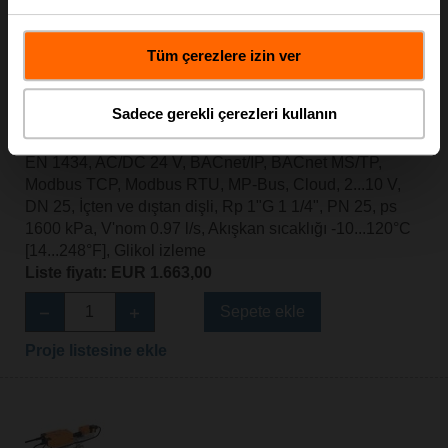
Tüm çerezlere izin ver
EV025R2+MID
Sadece gerekli çerezleri kullanın
Elektrikli 2 yollu PI-CCV Belimo Energy Valve™ MID /
EN 1434, AC/DC 24 V, BACnet/IP, BACnet MS/TP,
Modbus TCP, Modbus RTU, MP-Bus, Cloud, 2...10 V,
DN 25, İçten ve dıştan dişli, Rp 1"G 1 1/4", PN 25, ps
1600 kPa, V'nom 0.97 l/s, Akışkan sıcaklığı -10...120°C
[14...248°F], Glikol izleme
Liste fiyatı: EUR 1.663,00
Sepete ekle
Proje listesine ekle