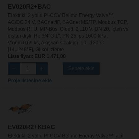
EV020R2+BAC
Elektrikli 2 yollu PI-CCV Belimo Energy Valve™,
AC/DC 24 V, BACnet/IP, BACnet MS/TP, Modbus TCP,
Modbus RTU, MP-Bus, Cloud, 2...10 V, DN 20, İçten ve
dıştan dişli, Rp 3/4"G 1", PN 25, ps 1600 kPa,
V'nom 0.69 l/s, Akışkan sıcaklığı -10...120°C
[14...248°F], Glikol izleme
Liste fiyatı: EUR 1.471,00
Sepete ekle
Proje listesine ekle
EV020R2+KBAC
Elektrikli 2 yollu PI-CCV Belimo Energy Valve™, acil