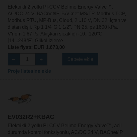
Elektrikli 2 yollu PI-CCV Belimo Energy Valve™,
AC/DC 24 V, BACnet/IP, BACnet MS/TP, Modbus TCP,
Modbus RTU, MP-Bus, Cloud, 2...10 V, DN 32, İçten ve
dıştan dişli, Rp 1 1/4"G 1 1/2", PN 25, ps 1600 kPa,
V'nom 1.67 l/s, Akışkan sıcaklığı -10...120°C
[14...248°F], Glikol izleme
Liste fiyatı: EUR 1.673,00
Sepete ekle
Proje listesine ekle
EV032R2+KBAC
Elektrikli 2 yollu PI-CCV Belimo Energy Valve™, acil
durumda kontrol fonksiyonlu, AC/DC 24 V, BACnet/IP,