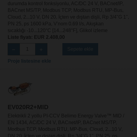
durumda kontrol fonksiyonlu, AC/DC 24 V, BACnet/IP,
BACnet MS/TP, Modbus TCP, Modbus RTU, MP-Bus,
Cloud, 2...10 V, DN 20, İçten ve dıştan dişli, Rp 3/4"G 1",
PN 25, ps 1600 kPa, V'nom 0.69 l/s, Akışkan
sıcaklığı -10...120°C [14...248°F], Glikol izleme
Liste fiyatı: EUR 2.408,00
Sepete ekle
Proje listesine ekle
EV020R2+MID
Elektrikli 2 yollu PI-CCV Belimo Energy Valve™ MID /
EN 1434, AC/DC 24 V, BACnet/IP, BACnet MS/TP,
Modbus TCP, Modbus RTU, MP-Bus, Cloud, 2...10 V,
DN 20, İçten ve dıştan dişli, Rp 3/4"G 1", PN 25, ps