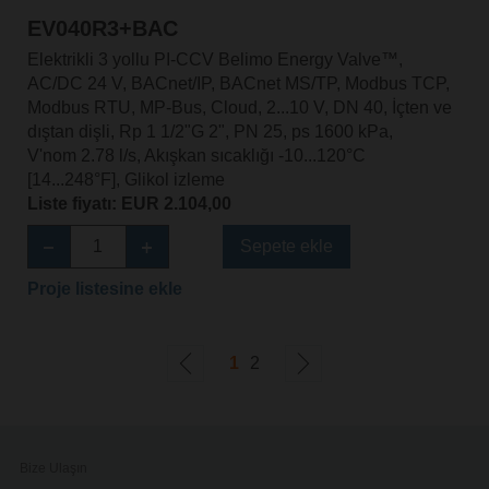
EV040R3+BAC
Elektrikli 3 yollu PI-CCV Belimo Energy Valve™,
AC/DC 24 V, BACnet/IP, BACnet MS/TP, Modbus TCP,
Modbus RTU, MP-Bus, Cloud, 2...10 V, DN 40, İçten ve
dıştan dişli, Rp 1 1/2"G 2", PN 25, ps 1600 kPa,
V'nom 2.78 l/s, Akışkan sıcaklığı -10...120°C
[14...248°F], Glikol izleme
Liste fiyatı: EUR 2.104,00
Sepete ekle
Proje listesine ekle
1
2
Bize Ulaşın