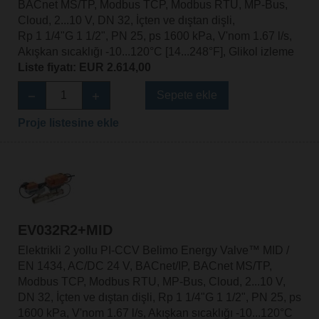
BACnet MS/TP, Modbus TCP, Modbus RTU, MP-Bus,
Cloud, 2...10 V, DN 32, İçten ve dıştan dişli,
Rp 1 1/4"G 1 1/2", PN 25, ps 1600 kPa, V'nom 1.67 l/s,
Akışkan sıcaklığı -10...120°C [14...248°F], Glikol izleme
Liste fiyatı: EUR 2.614,00
Sepete ekle
Proje listesine ekle
EV032R2+MID
Elektrikli 2 yollu PI-CCV Belimo Energy Valve™ MID /
EN 1434, AC/DC 24 V, BACnet/IP, BACnet MS/TP,
Modbus TCP, Modbus RTU, MP-Bus, Cloud, 2...10 V,
DN 32, İçten ve dıştan dişli, Rp 1 1/4"G 1 1/2", PN 25, ps
1600 kPa, V'nom 1.67 l/s, Akışkan sıcaklığı -10...120°C