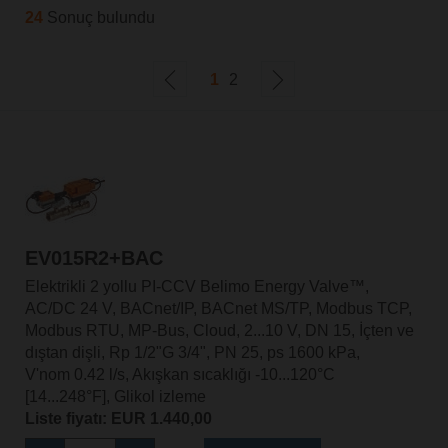
24
Sonuç bulundu
1
2
EV015R2+BAC
Elektrikli 2 yollu PI-CCV Belimo Energy Valve™,
AC/DC 24 V, BACnet/IP, BACnet MS/TP, Modbus TCP,
Modbus RTU, MP-Bus, Cloud, 2...10 V, DN 15, İçten ve
dıştan dişli, Rp 1/2"G 3/4", PN 25, ps 1600 kPa,
V'nom 0.42 l/s, Akışkan sıcaklığı -10...120°C
[14...248°F], Glikol izleme
Liste fiyatı: EUR 1.440,00