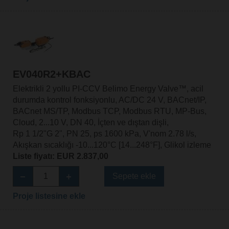
EV040R2+KBAC
Elektrikli 2 yollu PI-CCV Belimo Energy Valve™, acil
durumda kontrol fonksiyonlu, AC/DC 24 V, BACnet/IP,
BACnet MS/TP, Modbus TCP, Modbus RTU, MP-Bus,
Cloud, 2...10 V, DN 40, İçten ve dıştan dişli,
Rp 1 1/2"G 2", PN 25, ps 1600 kPa, V'nom 2.78 l/s,
Akışkan sıcaklığı -10...120°C [14...248°F], Glikol izleme
Liste fiyatı: EUR 2.837,00
Sepete ekle
Proje listesine ekle