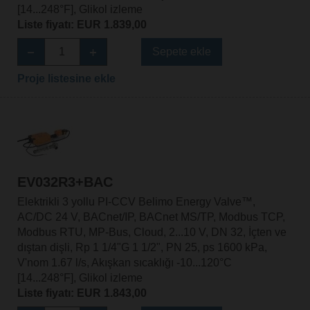
[14...248°F], Glikol izleme
Liste fiyatı: EUR 1.839,00
Sepete ekle
Proje listesine ekle
EV032R3+BAC
Elektrikli 3 yollu PI-CCV Belimo Energy Valve™,
AC/DC 24 V, BACnet/IP, BACnet MS/TP, Modbus TCP,
Modbus RTU, MP-Bus, Cloud, 2...10 V, DN 32, İçten ve
dıştan dişli, Rp 1 1/4"G 1 1/2", PN 25, ps 1600 kPa,
V'nom 1.67 l/s, Akışkan sıcaklığı -10...120°C
[14...248°F], Glikol izleme
Liste fiyatı: EUR 1.843,00