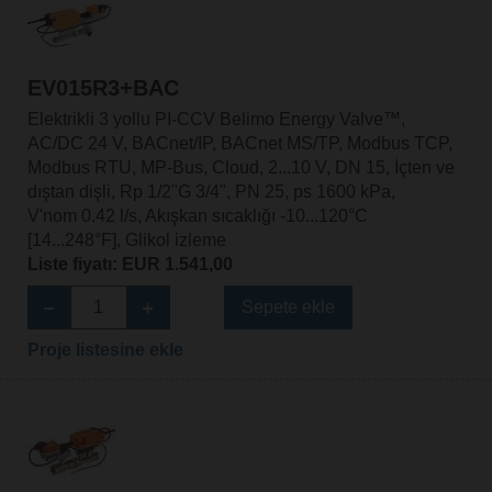
EV015R3+BAC
Elektrikli 3 yollu PI-CCV Belimo Energy Valve™,
AC/DC 24 V, BACnet/IP, BACnet MS/TP, Modbus TCP,
Modbus RTU, MP-Bus, Cloud, 2...10 V, DN 15, İçten ve
dıştan dişli, Rp 1/2"G 3/4", PN 25, ps 1600 kPa,
V'nom 0.42 l/s, Akışkan sıcaklığı -10...120°C
[14...248°F], Glikol izleme
Liste fiyatı: EUR 1.541,00
Sepete ekle
Proje listesine ekle