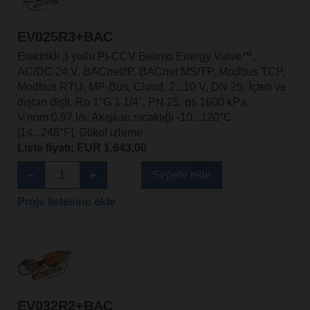
EV025R3+BAC
Elektrikli 3 yollu PI-CCV Belimo Energy Valve™,
AC/DC 24 V, BACnet/IP, BACnet MS/TP, Modbus TCP,
Modbus RTU, MP-Bus, Cloud, 2...10 V, DN 25, İçten ve
dıştan dişli, Rp 1"G 1 1/4", PN 25, ps 1600 kPa,
V'nom 0.97 l/s, Akışkan sıcaklığı -10...120°C
[14...248°F], Glikol izleme
Liste fiyatı: EUR 1.643,00
Sepete ekle
Proje listesine ekle
EV032R2+BAC