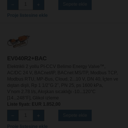
Sepete ekle
Proje listesine ekle
EV040R2+BAC
Elektrikli 2 yollu PI-CCV Belimo Energy Valve™,
AC/DC 24 V, BACnet/IP, BACnet MS/TP, Modbus TCP,
Modbus RTU, MP-Bus, Cloud, 2...10 V, DN 40, İçten ve
dıştan dişli, Rp 1 1/2"G 2", PN 25, ps 1600 kPa,
V'nom 2.78 l/s, Akışkan sıcaklığı -10...120°C
[14...248°F], Glikol izleme
Liste fiyatı: EUR 1.852,00
Sepete ekle
Proje listesine ekle