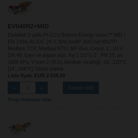
EV040R2+MID
Elektrikli 2 yollu PI-CCV Belimo Energy Valve™ MID /
EN 1434, AC/DC 24 V, BACnet/IP, BACnet MS/TP,
Modbus TCP, Modbus RTU, MP-Bus, Cloud, 2...10 V,
DN 40, İçten ve dıştan dişli, Rp 1 1/2"G 2", PN 25, ps
1600 kPa, V'nom 2.78 l/s, Akışkan sıcaklığı -10...120°C
[14...248°F], Glikol izleme
Liste fiyatı: EUR 2.038,00
Sepete ekle
Proje listesine ekle