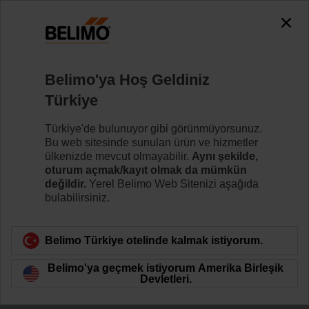
0
0
Ana sayfa
Sensörler/Sayaçlar
Belimo'ya Hoş Geldiniz
Belimo Energy Valve™ TEM ile
Türkiye
Yeni termal enerji sayacı özellikli Belimo Energy
Valve™ serisi, enerji ölçümünü, enerji kontrolünü ve
Türkiye'de bulunuyor gibi görünmüyorsunuz.
Nesnelerin İnterneti uyumlu faturalandırmayı tek bir
Bu web sitesinde sunulan ürün ve hizmetler
cihazda birleştiriyor. Tek bir cihaz kullanarak doğrudan
ülkenizde mevcut olmayabilir.
Aynı şekilde,
Nesnelerin İnterneti tabanlı maliyet muhasebesiyle
oturum açmak/kayıt olmak da mümkün
ısıtma ve soğutma sistemlerindeki termal akışları ve
değildir.
Yerel Belimo Web Sitenizi aşağıda
enerji tüketimini doğru bir şekilde ölçün ve izleyin.
bulabilirsiniz.
Daha fazla bilgi
Belimo Türkiye otelinde kalmak istiyorum.
Belimo'ya geçmek istiyorum Amerika Birleşik
Filtreleme ölçütü
Devletleri.