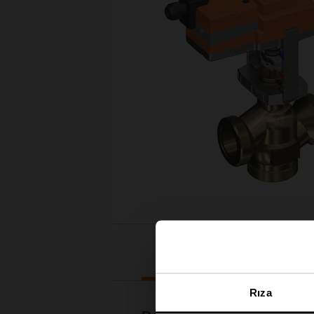
İndirilenler
Rıza