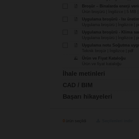
Broşür – Binalarda enerji veri
Ürün broşürü | İngilizce | 5 MB |
Uygulama broşürü - Isı üreti
Uygulama broşürü | İngilizce | p
Uygulama broşürü - Klima san
Uygulama broşürü | İngilizce | p
Uygulama notu Soğutma uygu
Teknik broşür | İngilizce | pdf
Ürün ve Fiyat Kataloğu
Ürün ve fiyat kataloğu
İhale metinleri
CAD / BIM
Başarı hikayeleri
0
ürün seçildi
Seçilenleri indir