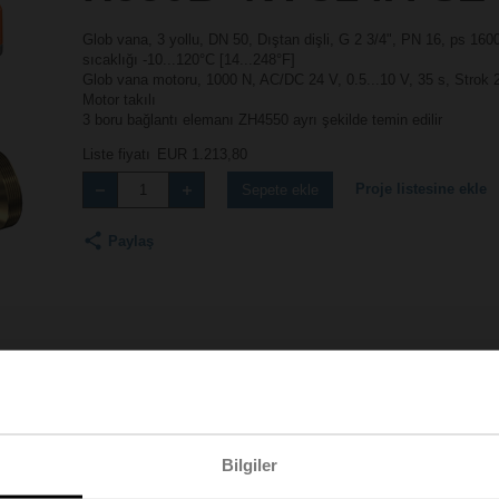
Glob vana, 3 yollu, DN 50, Dıştan dişli, G 2 3/4", PN 16, ps 16
sıcaklığı -10...120°C [14...248°F]
Glob vana motoru, 1000 N, AC/DC 24 V, 0.5...10 V, 35 s, Strok
Motor takılı
3 boru bağlantı elemanı ZH4550 ayrı şekilde temin edilir
Liste fiyatı
EUR 1.213,80
Proje listesine ekle
Sepete ekle
Paylaş
Aksesuarlar
Bilgiler