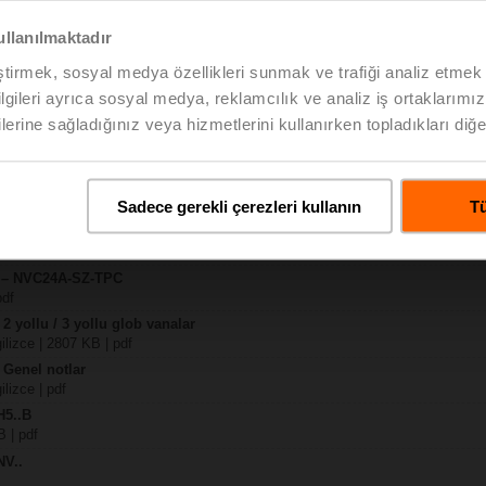
ullanılmaktadır
KB | pdf
eştirmek, sosyal medya özellikleri sunmak ve trafiği analiz etmek 
-TPC
bilgileri ayrıca sosyal medya, reklamcılık ve analiz iş ortaklarımızl
KB | pdf
lerine sağladığınız veya hizmetlerini kullanırken topladıkları diğer b
..B
f
V..A.. / SV..A..
Sadece gerekli çerezleri kullanın
Tü
H4..B / H5..B / H6..N / H6..R / H6..S / H6..SP / H6..X..-S2 / H7..N / H7..R /
pdf
y – NVC24A-SZ-TPC
pdf
 2 yollu / 3 yollu glob vanalar
gilizce | 2807 KB | pdf
 Genel notlar
ilizce | pdf
H5..B
B | pdf
NV..