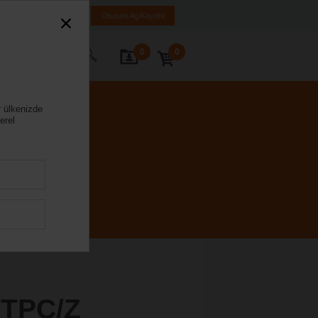
iye
TR
EN
Oturum Aç/Kaydol
0
0
ze Ulaşın
r ülkenizde
erel
TPC/Z