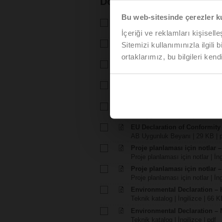
Dokümantasyon
Bu web-sitesinde çerezler k
Teknik katalog – H5..B
Teknik katalog | Türkçe | 1246 
İçeriği ve reklamları kişisell
Teknik katalog – NVC24A-SZ
Sitemizi kullanımınızla ilgili 
Teknik katalog | Türkçe | 2024 
ortaklarımız, bu bilgileri kendi
Montaj talimatlari – H4..B / H5
Montaj talimatlari | 1055 KB | pd
Montaj talimatlari – LV..A.. / N
Montaj talimatlari | pdf
EU Declaration of Conformity – 
AB Uygunluk Beyanı | 97 KB | 
EU Declaration of Conformit
AB Uygunluk Beyanı | 29 KB | 
Proje planlaması için notlar –
Proje planlaması için notlar | İn
Proje planlaması için notlar –
Proje planlaması için notlar | İng
Environmental Declaration – 
Teknik katalog | İngilizce | 66 K
Environmental Declaration – 
Teknik katalog | İngilizce | pdf