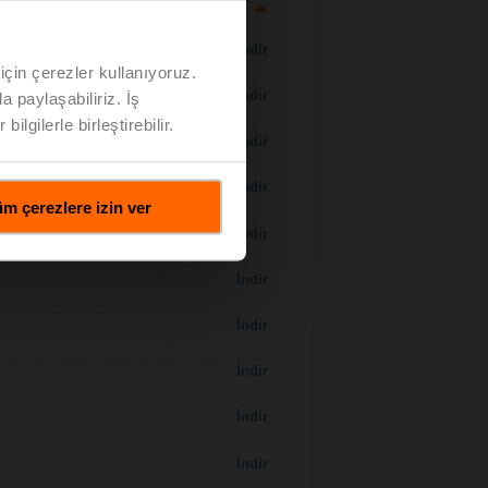
İndir
için çerezler kullanıyoruz.
İndir
a paylaşabiliriz. İş
ilgilerle birleştirebilir.
İndir
İndir
m çerezlere izin ver
 H7..S / H7..X..S..
İndir
İndir
İndir
İndir
İndir
İndir