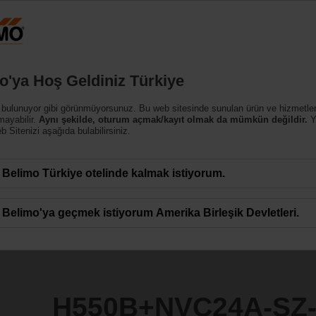
Türk
Ürünler
Destek
Hakkımızda
Bi
o'ya Hoş Geldiniz Türkiye
ar
 bulunuyor gibi görünmüyorsunuz. Bu web sitesinde sunulan ürün ve hizmetle
4A-SZ-TPC/Z
mayabilir.
Aynı şekilde, oturum açmak/kayıt olmak da mümkün değildir.
Y
 Sitenizi aşağıda bulabilirsiniz.
Belimo Türkiye otelinde kalmak istiyorum.
Belimo'ya geçmek istiyorum Amerika Birleşik Devletleri.
H550B+NVC24A-SZ-