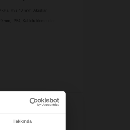
00 kPa, Kvs 40 m³/h, Akışkan
 20 mm, IP54, Kablolu klemensler
Bilgiler
Hakkında