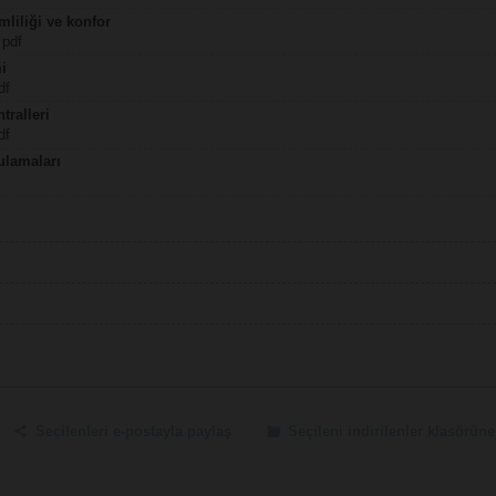
mliliği ve konfor
 pdf
mi
df
tralleri
df
lamaları
Seçilenleri e-postayla paylaş
Seçileni indirilenler klasörüne