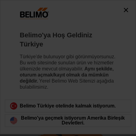
The exception is : javax.servlet.jsp.JspException: Problem
accessing the absolute URL
"https://www.belimo.com/tr/tr_TR/~mgnlArea=outdated~".
java.io.IOException: Server returned HTTP response code: 500
for URL:
Belimo'ya Hoş Geldiniz
https://www.belimo.com/tr/tr_TR/~mgnlArea=outdated~
Türkiye
Ana sayfa
Kontrol Vanaları
Glob Vanalar
Türkiye'de bulunuyor gibi görünmüyorsunuz.
Bu web sitesinde sunulan ürün ve hizmetler
H6015X1P6-S2+NVKC24A-SR-TPC
ülkenizde mevcut olmayabilir.
Aynı şekilde,
oturum açmak/kayıt olmak da mümkün
değildir.
Yerel Belimo Web Sitenizi aşağıda
bulabilirsiniz.
Daha fazla bilgi
Belimo Türkiye otelinde kalmak istiyorum.
Belimo'ya geçmek istiyorum Amerika Birleşik
Ürün kategorisine dön
Devletleri.