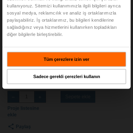
kullanıyoruz. Sitemizi kullanımınızla ilgili bilgileri ayrıca
S2+NVKC24A-SR-
sosyal medya, reklamcılık ve analiz iş ortaklarımızla
paylaşabiliriz. İş ortaklarımız, bu bilgileri kendilerine
TPC
sağladığınız veya hizmetlerini kullanırken topladıkları
diğer bilgilerle birleştirebilir.
Glob vana, 2 yollu, DN 15, Flanş, PN 25, ps 2500 kPa,
Kvs 1.6 m³/h, Akışkan sıcaklığı 5...150°C [41...302°F]
Glob vana motoru, acil durumda kontrol fonksiyonu
Tüm çerezlere izin ver
NC/NO, 1000 N, AC/DC 24 V, 2...10 V, 35 s,
Strok 20 mm, IP54, Kablolu klemensler
Motor takılı
Sadece gerekli çerezleri kullanın
Liste fiyatı
EUR 1.680,00
Sepete ekle
Proje listesine
ekle
Paylaş