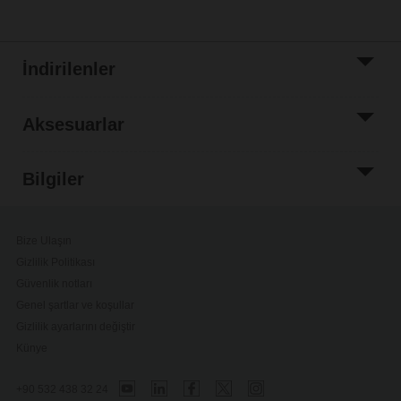
İndirilenler
Aksesuarlar
Bilgiler
Bize Ulaşın
Gizlilik Politikası
Güvenlik notları
Genel şartlar ve koşullar
Gizlilik ayarlarını değiştir
Künye
+90 532 438 32 24