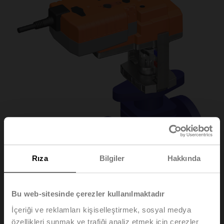
Rıza
Bilgiler
Hakkında
Bu web-sitesinde çerezler kullanılmaktadır
H6015X1P6-
İçeriği ve reklamları kişiselleştirmek, sosyal medya
özellikleri sunmak ve trafiği analiz etmek için çerezler