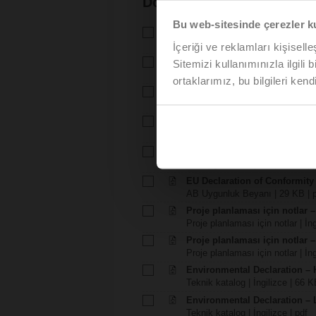
Dokümantasyon
Bu web-sitesinde çerezler k
Teknik katalog – H6..X..-S2
Teknik katalog | Türkçe | 1729 
İçeriği ve reklamları kişisell
Teknik katalog – LVC24A-SR-
Sitemizi kullanımınızla ilgili 
Teknik katalog | Türkçe | 2170 
ortaklarımız, bu bilgileri kendi
Montaj talimatlari – H6..X..-S(
Montaj talimatlari | 309 KB | pdf
Montaj talimatlari – LV..A.. / N
Montaj talimatlari | pdf
EU Declaration of Conformity – 
AB Uygunluk Beyanı | 97 KB | 
EU Declaration of Conformit
AB Uygunluk Beyanı | 29 KB | 
Proje planlaması için notlar –
Proje planlaması için notlar | İn
Proje planlaması için notlar –
Proje planlaması için notlar | İng
Environmental Declaration – 
Teknik katalog | İngilizce | 66 K
Environmental Declaration – 
Teknik katalog | İngilizce | pdf