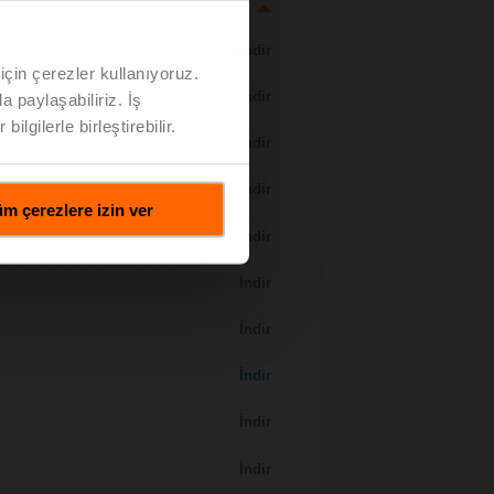
İndir
için çerezler kullanıyoruz.
İndir
a paylaşabiliriz. İş
ilgilerle birleştirebilir.
İndir
İndir
m çerezlere izin ver
 H7..S / H7..X..S..
İndir
İndir
İndir
İndir
İndir
İndir