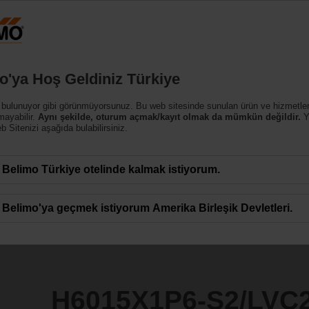
Türk
Ürünler
Destek
Hakkımızda
Bi
o'ya Hoş Geldiniz Türkiye
ar
 bulunuyor gibi görünmüyorsunuz. Bu web sitesinde sunulan ürün ve hizmetle
S2/LVC24A-SR-TPC
mayabilir.
Aynı şekilde, oturum açmak/kayıt olmak da mümkün değildir.
Y
 Sitenizi aşağıda bulabilirsiniz.
Belimo Türkiye otelinde kalmak istiyorum.
Belimo'ya geçmek istiyorum Amerika Birleşik Devletleri.
H6015X1P6-S2/LVC