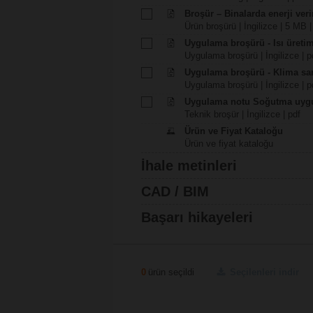
Broşür – Binalarda enerji veri
Ürün broşürü | İngilizce | 5 MB |
Uygulama broşürü - Isı üreti
Uygulama broşürü | İngilizce | p
Uygulama broşürü - Klima san
Uygulama broşürü | İngilizce | p
Uygulama notu Soğutma uygu
Teknik broşür | İngilizce | pdf
Ürün ve Fiyat Kataloğu
Ürün ve fiyat kataloğu
İhale metinleri
CAD / BIM
Başarı hikayeleri
0
ürün seçildi
Seçilenleri indir