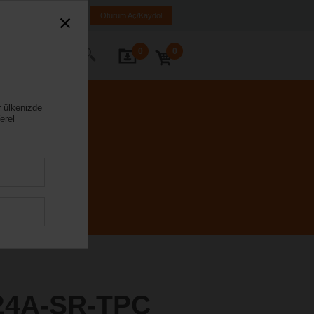
iye
TR
EN
Oturum Aç/Kaydol
0
0
ze Ulaşın
r ülkenizde
erel
24A-SR-TPC