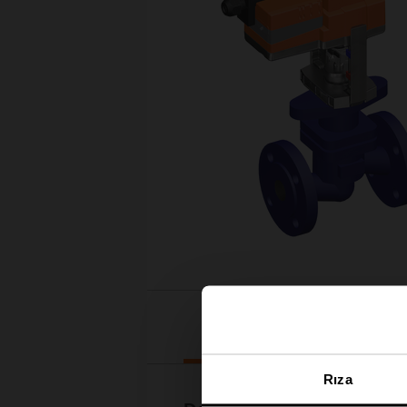
İndirilenler
Rıza