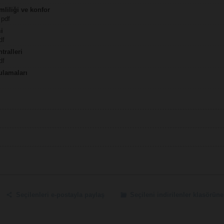
mliliği ve konfor
 pdf
mi
df
tralleri
df
lamaları
Seçilenleri e-postayla paylaş
Seçileni indirilenler klasörüne