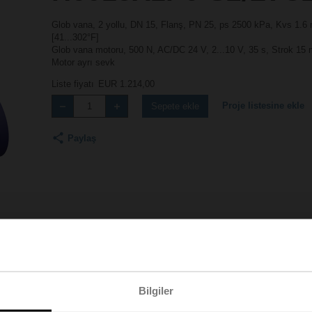
Glob vana, 2 yollu, DN 15, Flanş, PN 25, ps 2500 kPa, Kvs 1.6 
[41...302°F]
Glob vana motoru, 500 N, AC/DC 24 V, 2...10 V, 35 s, Strok 15
Motor ayrı sevk
Liste fiyatı
EUR 1.214,00
Proje listesine ekle
Sepete ekle
Paylaş
Aksesuarlar
Bilgiler