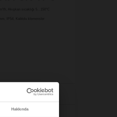
m³/h, Akışkan sıcaklığı 5...150°C
 mm, IP54, Kablolu klemensler
Bilgiler
Hakkında