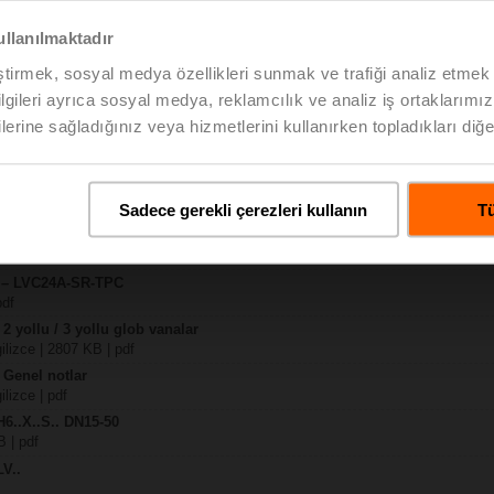
ullanılmaktadır
KB | pdf
eştirmek, sosyal medya özellikleri sunmak ve trafiği analiz etmek 
TPC
bilgileri ayrıca sosyal medya, reklamcılık ve analiz iş ortaklarımızl
KB | pdf
lerine sağladığınız veya hizmetlerini kullanırken topladıkları diğer b
P)2
V..A.. / SV..A..
Sadece gerekli çerezleri kullanın
Tü
H4..B / H5..B / H6..N / H6..R / H6..S / H6..SP / H6..X..-S2 / H7..N / H7..R /
pdf
y – LVC24A-SR-TPC
pdf
 2 yollu / 3 yollu glob vanalar
gilizce | 2807 KB | pdf
 Genel notlar
ilizce | pdf
H6..X..S.. DN15-50
B | pdf
LV..